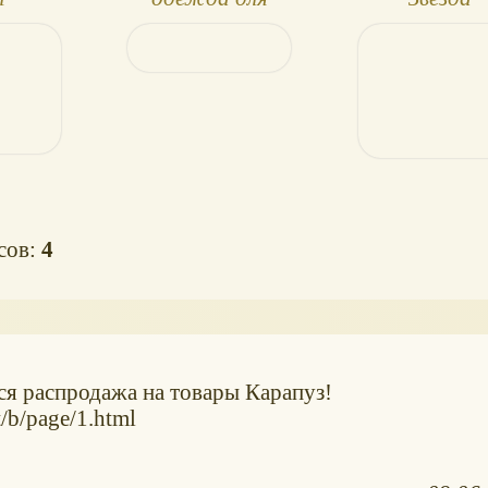
вный
малышей
осов:
4
ся распродажа на товары Карапуз!
/b/page/1.html