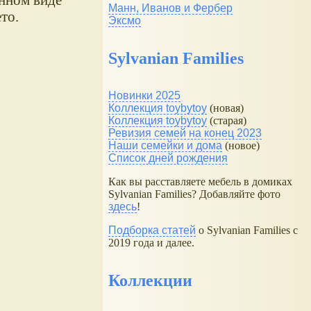
Манн, Иванов и Фербер
то.
Эксмо
Sylvanian Families
Новинки 2025
Коллекция toybytoy
(новая)
Коллекция toybytoy
(старая)
Ревизия семей на конец 2023
Наши семейки и дома
(новое)
Список дней рождения
Как вы расставляете мебель в домиках
Sylvanian Families? Добавляйте фото
здесь
!
Подборка статей
о Sylvanian Families с
2019 года и далее.
Коллекции