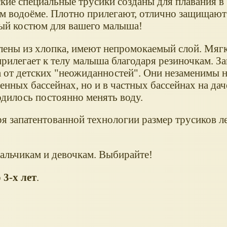
кие специальные трусики созданы для плавания в 
м водоёме. Плотно прилегают, отлично защищают
ый костюм для вашего малыша!
лены из хлопка, имеют непромокаемый слой. Мягк
прилегает к телу малыша благодаря резиночкам. 
а от детских "неожиданностей". Они незаменимы н
нных бассейнах, но и в частных бассейнах на дач
одилось постоянно менять воду.
ря запатентованной технологии размер трусиков л
мальчикам и девочкам. Выбирайте!
о 3-х лет
.