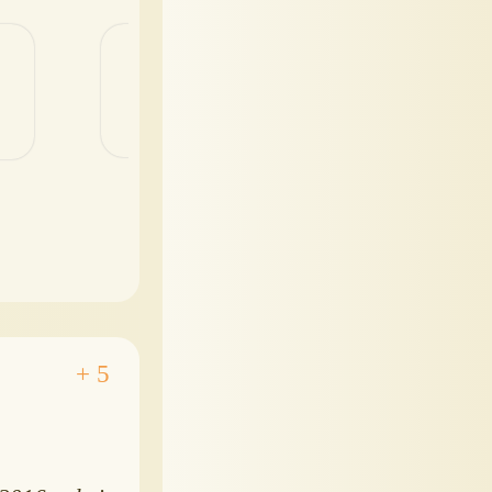
оставаться сухим?
Cozy Coupe -
Swimways Dry
безопасно для игр
Float!
воде