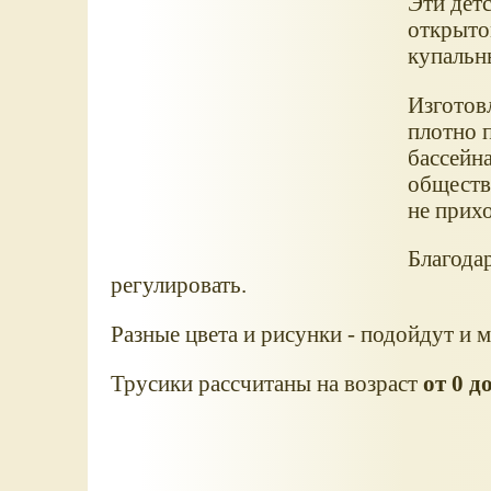
Эти детс
открыто
купальн
Изготов
плотно 
бассейн
обществе
не прих
Благода
регулировать.
Разные цвета и рисунки - подойдут и 
Трусики рассчитаны на возраст
от 0 д