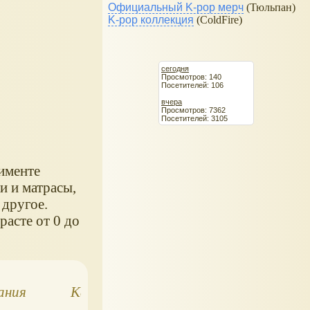
Официальный K-pop мерч
(Тюльпан)
K-pop коллекция
(ColdFire)
сегодня
Просмотров: 140
Посетителей: 106
вчера
Просмотров: 7362
Посетителей: 3105
тименте
и и матрасы,
 другое.
расте от 0 до
ания
Как плавать в
Моторная детск
бассейне и
лодка Little Tike