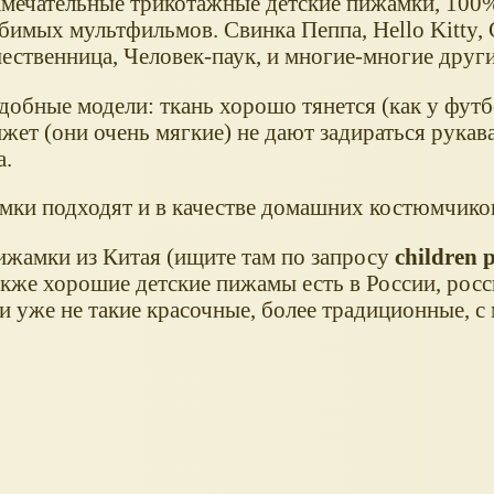
амечательные трикотажные детские пижамки, 100%
имых мультфильмов. Свинка Пеппа, Hello Kitty, 
ственница, Человек-паук, и многие-многие други
добные модели: ткань хорошо тянется (как у футб
жет (они очень мягкие) не дают задираться рука
а.
мки подходят и в качестве домашних костюмчико
ижамки из Китая (ищите там по запросу
children 
акже хорошие детские пижамы есть в России, рос
и уже не такие красочные, более традиционные, с