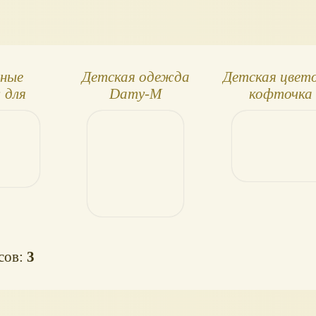
ные
Детская одежда
Детская цвет
 для
Damy-M
кофточка 
нных и
футболка 
ов
длинными рук
осов:
3