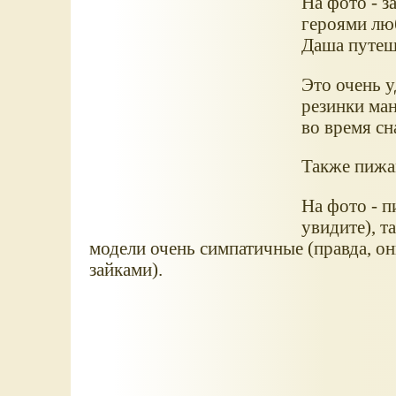
На фото - з
героями люб
Даша путеше
Это очень у
резинки ман
во время сн
Также пижа
На фото - п
увидите), т
модели очень симпатичные (правда, он
зайками).