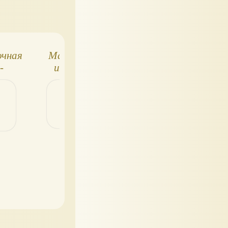
очная
Материалы для
Что можно
-
изготовления
сделать из стар
с
детской одежды
детской одежд
авами