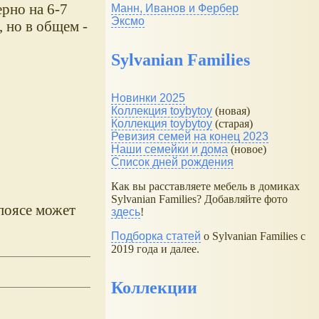
ерно на 6-7
Манн, Иванов и Фербер
Эксмо
, но в общем -
Sylvanian Families
Новинки 2025
Коллекция toybytoy
(новая)
Коллекция toybytoy
(старая)
Ревизия семей на конец 2023
Наши семейки и дома
(новое)
Список дней рождения
Как вы расставляете мебель в домиках
Sylvanian Families? Добавляйте фото
поясе может
здесь
!
Подборка статей
о Sylvanian Families с
2019 года и далее.
Коллекции