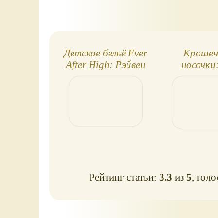
Детское бельё Ever
Крошеч
After High: Рэйвен
носочки:
Квин
новорожде
пупс
Рейтинг статьи:
3.3
из
5
, гол