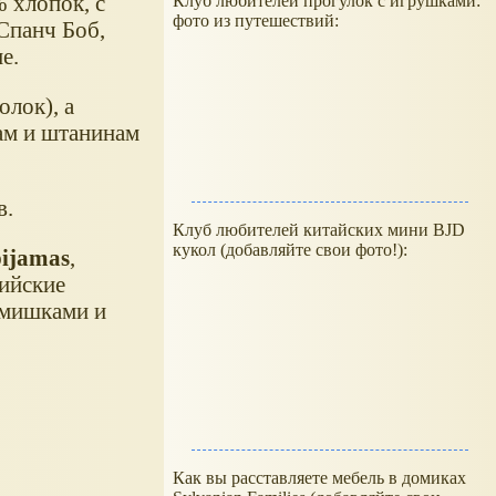
 хлопок, с
Клуб любителей прогулок с игрушками:
фото из путешествий:
Спанч Боб,
е.
олок), а
вам и штанинам
в.
Клуб любителей китайских мини BJD
кукол (добавляйте свои фото!):
pijamas
,
сийские
 мишками и
Как вы расставляете мебель в домиках