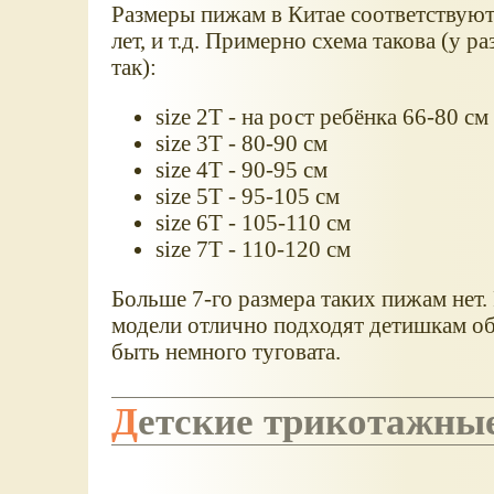
Размеры пижам в Китае соответствуют у
лет, и т.д. Примерно схема такова (у 
так):
size 2T - на рост ребёнка 66-80 см
size 3T - 80-90 см
size 4T - 90-95 см
size 5T - 95-105 см
size 6T - 105-110 см
size 7T - 110-120 см
Больше 7-го размера таких пижам нет.
модели отлично подходят детишкам об
быть немного туговата.
Детские трикотажн