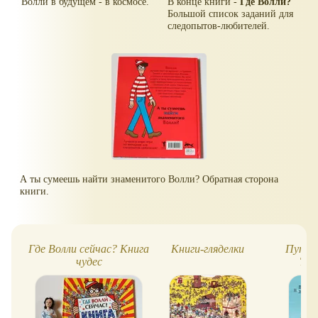
Волли в будущем - в космосе.
В конце книги -
Где Волли?
Большой список заданий для
следопытов-любителей.
А ты сумеешь найти знаменитого Волли? Обратная сторона
книги.
Где Волли сейчас? Книга
Книги-гляделки
Путеш
чудес
Тан