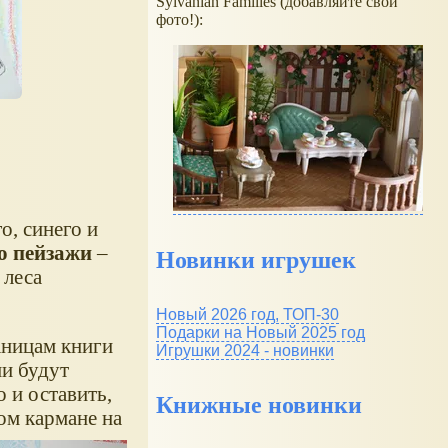
Sylvanian Families (добавляйте свои
фото!):
о, синего и
о пейзажи
–
Новинки игрушек
 леса
Новый 2026 год, ТОП-30
Подарки на Новый 2025 год
аницам книги
Игрушки 2024 - новинки
ии будут
 и оставить,
Книжные новинки
ом кармане на