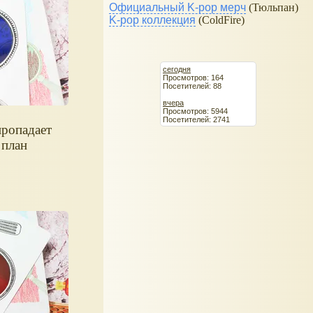
Официальный K-pop мерч
(Тюльпан)
K-pop коллекция
(ColdFire)
сегодня
Просмотров: 164
Посетителей: 88
вчера
Просмотров: 5944
Посетителей: 2741
пропадает
 план