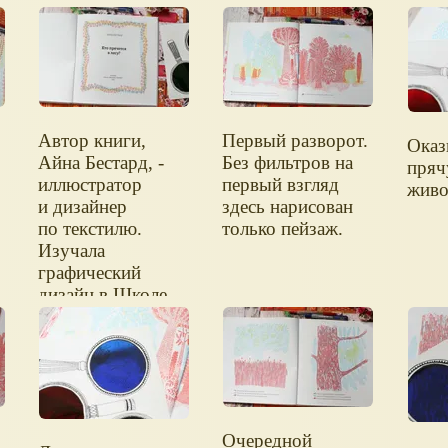
Автор книги,
Первый разворот.
Оказ
Айна Бестард, -
Без фильтров на
пряч
иллюстратор
первый взгляд
живо
и дизайнер
здесь нарисован
по текстилю.
только пейзаж.
Изучала
графический
дизайн в Школе
дизайна (ESDi)
в Барселоне.
Очередной