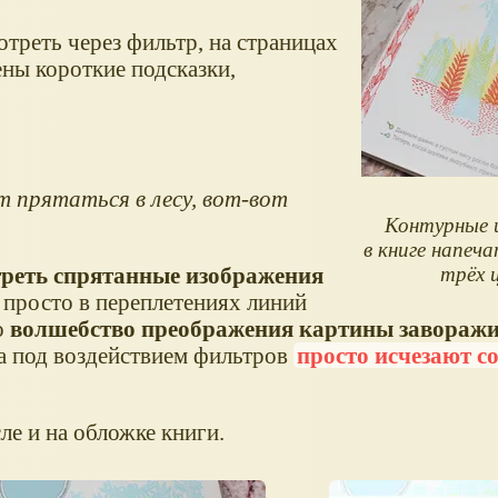
треть через фильтр, на страницах
ны короткие подсказки,
т прятаться в лесу, вот-вот
Контурные 
в книге напеч
реть спрятанные изображения
трёх 
, просто в переплетениях линий
о
волшебство преображения картины заворажи
та под воздействием фильтров
просто исчезают с
ле и на обложке книги.