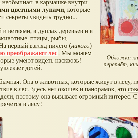
 необычная: в кармашке внутри
ными цветными лупами
, которые
п секреты увидеть трудно...
й и ветвями, в дуплах деревьев и в
ь животные, птицы, рыбы,
а первый взгляд ничего (
никого
)
ью преображают лес
. Мы можем
Обложка кн
торые умеют видеть насквозь!
переплёт, кни
увлекает детей.
обычная. Она о животных, которые живут в лесу, но
твие в лес. Здесь нет окошек и панорамок, это
сов
видели, поэтому она вызывает огромный интерес.
рячется в лесу!