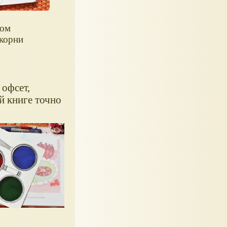
ром
 корни
 офсет,
й книге точно