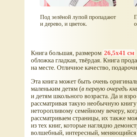
Под зелёной лупой пропадают
П
и дерево, и цветок.
о
Книга большая, размером
26,5x41 см
обложка гладкая, твёрдая. Книга прода
на месте. Отличное качество, подароч
Эта книга может быть очень оригинал
маленьким детям (
в первую очередь кни
и детям школьного возраста. Да и взр
рассматривая такую необычную книгу!
неторопливому семейному вечеру, когд
рассматриваем страницы, их также мо
из тех книг, которые наглядно демонст
волшебный, интересный, меняющийся с