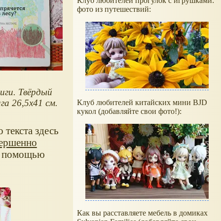
Клуб любителей прогулок с игрушками:
фото из путешествий:
иги. Твёрдый
га 26,5x41 см.
Клуб любителей китайских мини BJD
кукол (добавляйте свои фото!):
 текста здесь
ершенно
 С помощью
Как вы расставляете мебель в домиках