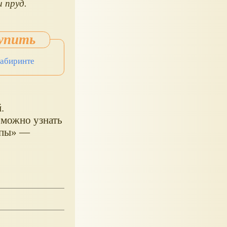
и пруд.
Лабиринте
.
 можно узнать
лупы» ―