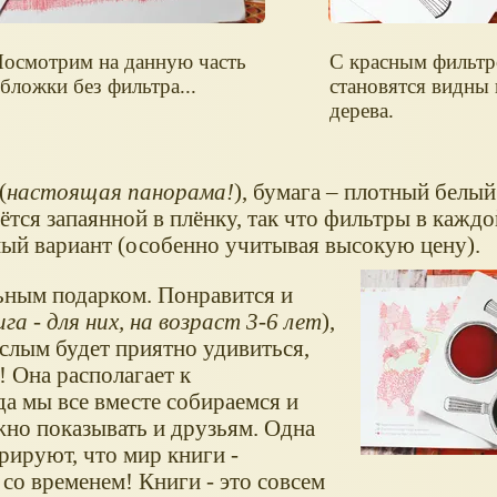
осмотрим на данную часть
С красным фильт
бложки без фильтра...
становятся видны
дерева.
(
настоящая панорама!
), бумага – плотный белый
ётся запаянной в плёнку, так что фильтры в каждо
ный вариант (особенно учитывая высокую цену).
ьным подарком. Понравится и
га - для них, на возраст 3-6 лет
),
ослым будет приятно удивиться,
 Она располагает к
а мы все вместе собираемся и
жно показывать и друзьям. Одна
рируют, что мир книги -
о временем! Книги - это совсем