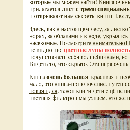
которые мы можем найти! Книга очень
прилагается
лист с тремя специаль
и открывают нам секреты книги. Без лу
Здесь, как в настоящем лесу, за листво
норах, за облаками и в воде, укрылис
насекомые. Посмотрите внимательно! Н
не видно, но
цветные лупы полност
почувствовать себя волшебниками, ко
Видеть то, что скрыто. Эта игра очень 
Книга
очень большая
, красивая и не
мало, это книга-приключение, путешес
новая идея
, такой книги дети ещё не 
цветных фильтров мы узнаем, кто же п