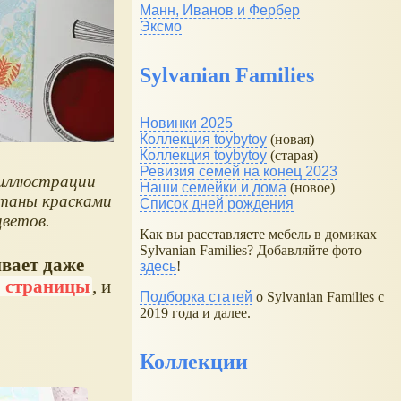
Манн, Иванов и Фербер
Эксмо
Sylvanian Families
Новинки 2025
Коллекция toybytoy
(новая)
Коллекция toybytoy
(старая)
Ревизия семей на конец 2023
иллюстрации
Наши семейки и дома
(новое)
атаны красками
Список дней рождения
цветов.
Как вы расставляете мебель в домиках
Sylvanian Families? Добавляйте фото
вает даже
здесь
!
о страницы
, и
Подборка статей
о Sylvanian Families с
2019 года и далее.
Коллекции