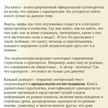
Эта книга - иллюстрированный официальный путеводитель
по всему, что связано с единорогами. На сегодня не найти
книги лучше на данную тему.
Факты, мифы про этих неуловимых существ в этой книге
представлены в изобилии. Где они живут, как их найти, что
они едят, как за ними ухаживать, тренировать, какие у них
есть магические силы и виды?.. И все это рассказано с
такой любовью, что книгу читаешь и перечитываешь,
никакого ощущения сухой энциклопедии здесь нет и в
помине.
Эта энциклопедия разрушает некоторые современные
стереотипы о единорогах. Например, вовсе они не розовые,
это совершенно не обязательно... А автор - мужчина! Так
что единороги - это вовсе не только для девочек!
Каждый разворот - открытие; интересный текст
сопровождается
прекрасными иллюстрациями
. Книга
удивительно скрупулезна, классифицирует единорогов по
разным признакам и представляет целый кладезь
информации на разные вопросы, включая происхождение и
семейные древа, распределение единорогов по разным
землям, символику и многое-многое другое, что даже