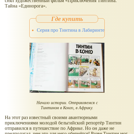
снял художественный фильм «Приключения Тинтина.
Тайна «Единорога».
Серия про Тинтина в Лабиринте
Начало истории. Отправляемся с
Тинтином в Конго, в Африку.
На этот раз известный своими авантюрными
приключениями молодой бельгийский репортёр Тинтин
отправился в путешествие по Африке. Но он даже не
предполагал, чем это для него обернётся! Разве Тинтин мог