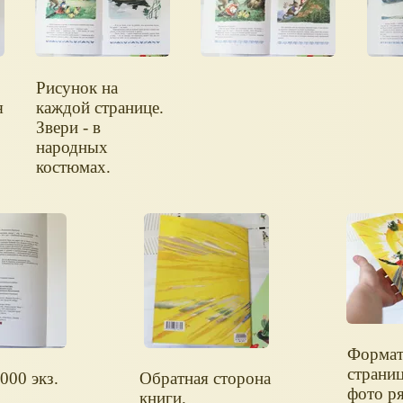
Рисунок на
я
каждой странице.
Звери - в
народных
костюмах.
Формат
страниц
000 экз.
Обратная сторона
фото р
книги.