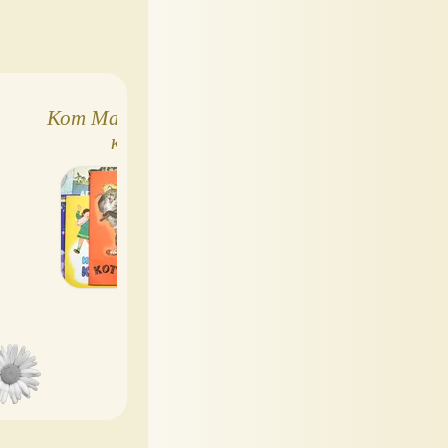
Кот Максим, обзор
Лев Толстой: Три
книги
медведя