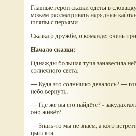
Главные герои сказки одеты в словац
можем рассматривать нарядные кафта
шляпы с перьями.
Сказка о дружбе, о команде: очень при
Начало сказки:
Однажды большая туча занавесила небо
солнечного света.
— Куда это солнышко девалось? — гов
небо вернуть.
— Где же вы его найдёте? - закудахтала
оно живёт?
— Знать-то мы не знаем, а кого встрет
цыплята.