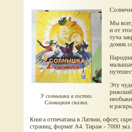
Солнечн
Мы всег
и от эт
туча зак
домик с
Народна
малышам
путешес
Эту чуд
рижский
У солнышка в гостях.
необыкн
Словацкая сказка.
и раскр
Книга отпечатана в Латвии, офсет, скр
страниц, формат А4. Тираж - 7000 экз