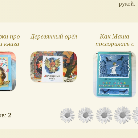
рукой.
зки про
Деревянный орёл
Как Маша
и книга
поссорилась с
обложке
подушкой
ов:
2