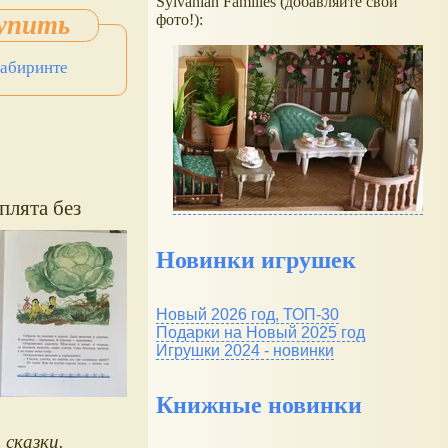
Sylvanian Families (добавляйте свои
фото!):
Лабиринте
плята без
Новинки игрушек
Новый 2026 год, ТОП-30
Подарки на Новый 2025 год
Игрушки 2024 - новинки
Книжные новинки
 сказки.