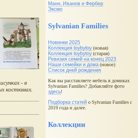
Манн, Иванов и Фербер
Эксмо
Sylvanian Families
Новинки 2025
Коллекция toybytoy
(новая)
Коллекция toybytoy
(старая)
Ревизия семей на конец 2023
Наши семейки и дома
(новое)
Список дней рождения
Как вы расставляете мебель в домиках
исунках - в
Sylvanian Families? Добавляйте фото
ых костюмах.
здесь
!
Подборка статей
о Sylvanian Families с
2019 года и далее.
Коллекции