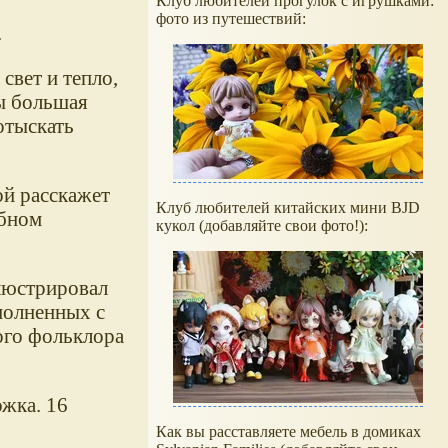
Клуб любителей прогулок с игрушками:
фото из путешествий:
.
свет и тепло,
ды большая
отыскать
ой расскажет
Клуб любителей китайских мини BJD
ебном
кукол (добавляйте свои фото!):
люстрировал
полненных с
ого фольклора
ожка. 16
Как вы расставляете мебель в домиках