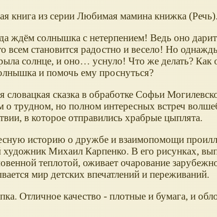
ая книга из серии Любимая мамина книжка (Речь)
да ждём солнышка с нетерпением! Ведь оно дарит 
ого всем становится радостно и весело! Но однаж
рыла солнце, и оно… уснуло! Что же делать? Как 
олнышка и помочь ему проснуться?
я словацкая сказка в обработке Софьи Могилевск
 о трудном, но полном интересных встреч волш
твии, в которое отправились храбрые цыплята.
есную историю о дружбе и взаимопомощи проил
 художник Михаил Карпенко. В его рисунках, вы
овенной теплотой, оживает очарование зарубежн
ывается мир детских впечатлений и переживаний.
епка. Отличное качество - плотные и бумага, и обл
.