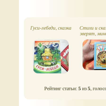
Гуси-лебеди, сказка
Стихи и ска
зверят, мин
в твёрдой 
Рейтинг статьи:
5
из
5
, голос