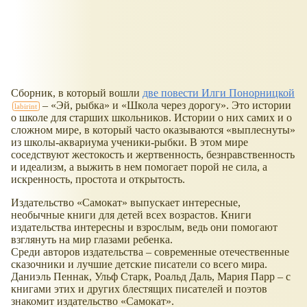
Сборник, в который вошли
две повести Илги Понорницкой
–
Эй, рыбка
и
Школа через дорогу
. Это истории
о школе для старших школьников. Истории о них самих и о
сложном мире, в который часто оказываются
выплеснуты
из школы-аквариума ученики-рыбки. В этом мире
соседствуют жестокость и жертвенность, безнравственность
и идеализм, а выжить в нем помогает порой не сила, а
искренность, простота и открытость.
Издательство
Самокат
выпускает интересные,
необычные книги для детей всех возрастов. Книги
издательства интересны и взрослым, ведь они помогают
взглянуть на мир глазами ребенка.
Среди авторов издательства – современные отечественные
сказочники и лучшие детские писатели со всего мира.
Даниэль Пеннак, Ульф Старк, Роальд Даль, Мария Парр – с
книгами этих и других блестящих писателей и поэтов
знакомит издательство
Самокат
.