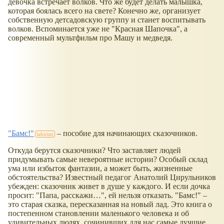
девочка встречает волков. Что же будет делать малышка,
которая боялась всего на свете? Конечно же, организует
собственную детсадовскую группу и станет воспитывать
волков. Вспоминается уже не "Красная Шапочка", а
современный мультфильм про Машу и медведя.
"Бамс!"
– пособие для начинающих сказочников.
Откуда берутся сказочники? Что заставляет людей
придумывать самые невероятные истории? Особый склад
ума или избыток фантазии, а может быть, жизненные
обстоятельства? Известный педагог Анатолий Цирульников
убежден: сказочник живет в душе у каждого. И если дочка
просит: "Папа, расскажи…", ей нельзя отказать. "Бамс!" –
это старая сказка, пересказанная на новый лад. Это книга о
постепенном становлении маленького человека и об
удивительных людях, сочинивших для нас самые лучшие