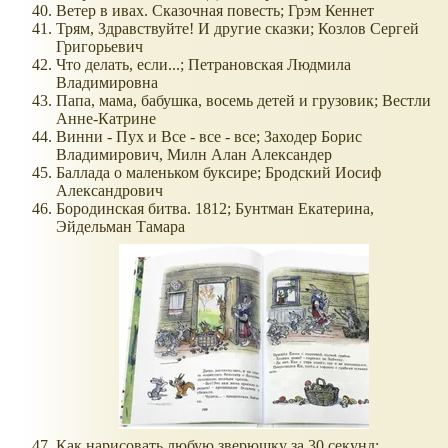
Ветер в ивах. Сказочная повесть; Грэм Кеннет
Трям, Здравствуйте! И другие сказки; Козлов Сергей
Григорьевич
Что делать, если...; Петрановская Людмила
Владимировна
Папа, мама, бабушка, восемь детей и грузовик; Вестли
Анне-Катрине
Винни - Пух и Все - все - все; Заходер Борис
Владимирович, Милн Алан Александер
Баллада о маленьком буксире; Бродский Иосиф
Александрович
Бородинская битва. 1812; Бунтман Екатерина,
Эйдельман Тамара
Как нарисовать любую зверюшку за 30 секунд;