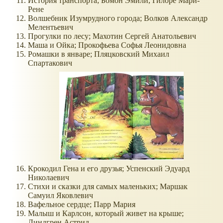
История транспорта; Бомон Эмили, Гилоре Мари-
Рене
Волшебник Изумрудного города; Волков Александр
Мелентьевич
Прогулки по лесу; Махотин Сергей Анатольевич
Маша и Ойка; Прокофьева Софья Леонидовна
Ромашки в январе; Пляцковский Михаил
Спартакович
Крокодил Гена и его друзья; Успенский Эдуард
Николаевич
Стихи и сказки для самых маленьких; Маршак
Самуил Яковлевич
Вафельное сердце; Парр Мария
Малыш и Карлсон, который живет на крыше;
Линдгрен Астрид