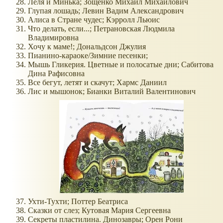
Леля и Минька; Зощенко Михаил Михайлович
Глупая лошадь; Левин Вадим Александрович
Алиса в Стране чудес; Кэрролл Льюис
Что делать, если...; Петрановская Людмила
Владимировна
Хочу к маме!; Дональдсон Джулия
Пианино-караоке/Зимние песенки;
Мышь Гликерия. Цветные и полосатые дни; Сабитова
Дина Рафисовна
Все бегут, летят и скачут; Хармс Даниил
Лис и мышонок; Бианки Виталий Валентинович
Ухти-Тухти; Поттер Беатриса
Сказки от слез; Кутовая Мария Сергеевна
Секреты пластилина. Динозавры; Орен Рони