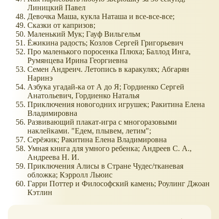
Линицкий Павел
Девочка Маша, кукла Наташа и все-все-все;
Сказки от капризов;
Маленький Мук; Гауф Вильгельм
Ёжикина радость; Козлов Сергей Григорьевич
Про маленького поросенка Плюха; Баллод Инга,
Румянцева Ирина Георгиевна
Семен Андреич. Летопись в каракулях; Абгарян
Наринэ
Азбука угадай-ка от А до Я; Гордиенко Сергей
Анатольевич, Гордиенко Наталья
Приключения новогодних игрушек; Ракитина Елена
Владимировна
Развивающий плакат-игра с многоразовыми
наклейками. "Едем, плывем, летим";
Серёжик; Ракитина Елена Владимировна
Умная книга для умного ребенка; Андреев С. А.,
Андреева Н. И.
Приключения Алисы в Стране Чудес/тканевая
обложка; Кэрролл Льюис
Гарри Поттер и Философский камень; Роулинг Джоан
Кэтлин