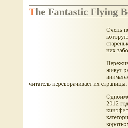
The Fantastic Flying
Очень н
которую
стареньк
них забо
Пережив 
живут р
внимате
читатель переворачивает их страницы.
Одноимё
2012 год
кинофест
категор
коротко