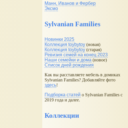
Манн, Иванов и Фербер
Эксмо
Sylvanian Families
Новинки 2025
Коллекция toybytoy
(новая)
Коллекция toybytoy
(старая)
Ревизия семей на конец 2023
Наши семейки и дома
(новое)
Список дней рождения
Как вы расставляете мебель в домиках
Sylvanian Families? Добавляйте фото
здесь
!
Подборка статей
о Sylvanian Families с
2019 года и далее.
Коллекции