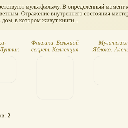
ветствуют мультфильму. В определённый момент 
цветным. Отражение внутреннего состояния мисте
 дом, в котором живут книги...
и-
Фиксики. Большой
Мультсказ
 Лунтик
секрет. Коллекция
Яблоко: Ален
книг от
цветочек
Комсомольской
правды
ов:
2