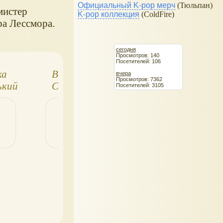
Официальный K-pop мерч
(Тюльпан)
мистер
K-pop коллекция
(ColdFire)
ра Лессмора.
сегодня
Просмотров: 140
Посетителей: 106
ка
Весёлые игры.
Даша
вчера
Просмотров: 7362
ький
Свинка Пеппа
путешественниц
Посетителей: 3105
Обучающие
книжки с
наклейками