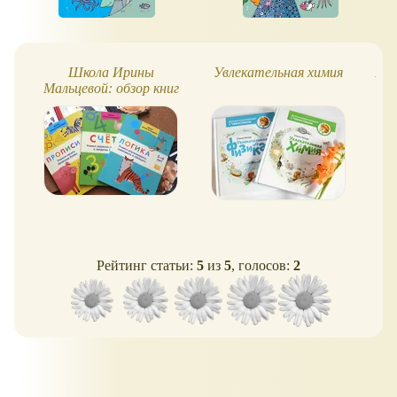
Школа Ирины
Увлекательная химия
Рис
Мальцевой: обзор книг
Счет и Логика (5-6 лет)
Рейтинг статьи:
5
из
5
, голосов:
2