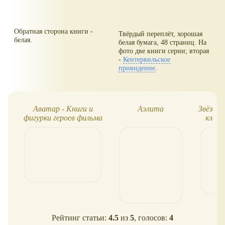
Обратная сторона книги -
Твёрдый переплёт, хорошая
белая.
белая бумага, 48 страниц. На
фото две книги серии; вторая
-
Кентервильское
привидение
.
Аватар - Книги и
Аэлита
Звёздн
фигурки героев фильма
клон
Рейтинг статьи:
4.5
из
5
, голосов:
4