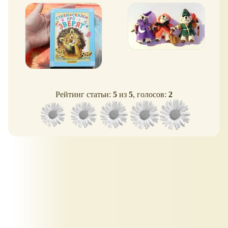
твёрдой обложке
Робин Гуд
Рейтинг статьи:
5
из
5
, голосов:
2