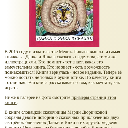
В 2015 году в издательстве Мелик-Пашаев вышла та самая
книжка -
Данка и Янка в сказке
- из детства, с теми же
иллюстрациями. Кто помнит - тот знает, какая это
замечательная книга. Кто не знает - есть возможность
познакомиться! Книга вернулась - новое издание. Теперь её
можно достать не только в букинистике. По качеству книга
- отличная! Эта книга рассказывает о том, как мечтать, как
играть.
Ниже в галерее на фото смотрите
примеры страниц этой
книги
.
В книге словацкой сказочницы Марии Дюричковой
собраны
девять историй
о сказочных приключениях двух
сестрёнок-близнецов Данки и Янки и их друзей: медведя
Деметра, Человечка из будильника, воробья Доминика,