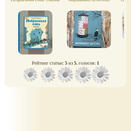
Рейтинг статьи:
5
из
5
, голосов:
1