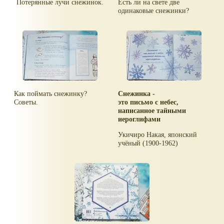
Потерянные лучи снежинок.
Есть ли на свете две
одинаковые снежинки?
Как поймать снежинку?
Снежинка -
Советы.
это письмо с небес,
написанное тайными
иероглифами
Укичиро Накая, японский
учёный (1900-1962)