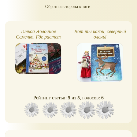
Обратная сторона книги.
Тильда Яблочное
Вот ты какой, северный
Семечко. Где растет
олень!
снежовник? (Обзор
книги)
Рейтинг статьи:
5
из
5
, голосов:
6