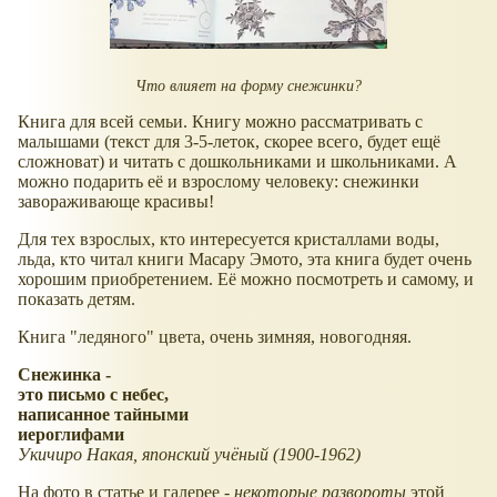
Что влияет на форму снежинки?
Книга для всей семьи. Книгу можно рассматривать с
малышами (текст для 3-5-леток, скорее всего, будет ещё
сложноват) и читать с дошкольниками и школьниками. А
можно подарить её и взрослому человеку: снежинки
завораживающе красивы!
Для тех взрослых, кто интересуется кристаллами воды,
льда, кто читал книги Масару Эмото, эта книга будет очень
хорошим приобретением. Её можно посмотреть и самому, и
показать детям.
Книга "ледяного" цвета, очень зимняя, новогодняя.
Снежинка -
это письмо с небес,
написанное тайными
иероглифами
Укичиро Накая, японский учёный (1900-1962)
На фото в статье и галерее -
некоторые развороты
этой