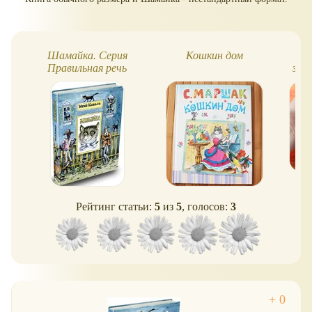
Шамайка. Серия
Кошкин дом
Сти
Правильная речь
зве
тв
Рейтинг статьи:
5
из
5
, голосов:
3