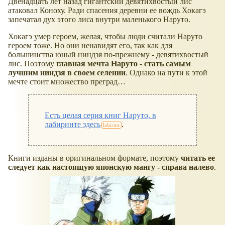
Двенадцать лет назад гигантский девятихвостый лис
атаковал Коноху. Ради спасения деревни ее вождь Хокагэ
запечатал дух этого лиса внутри маленького Наруто.
Хокагэ умер героем, желая, чтобы люди считали Наруто
героем тоже. Но они ненавидят его, так как для
большинства юный ниндзя по-прежнему - девятихвостый
лис. Поэтому
главная мечта Наруто - стать самым
лучшим ниндзя в своем селении
. Однако на пути к этой
мечте стоит множество преград…
Есть целая серия книг Наруто, в
лабиринте здесь
.
Книги изданы в оригинальном формате, поэтому
читать ее
следует как настоящую японскую мангу - справа налево
.