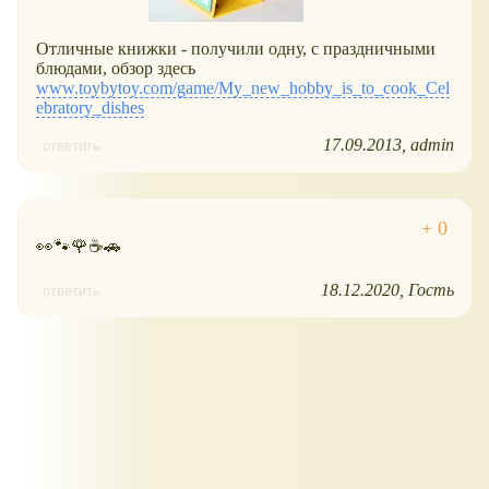
Отличные книжки - получили одну, с праздничными
блюдами, обзор здесь
www.toybytoy.com/game/My_new_hobby_is_to_cook_Cel
ebratory_dishes
17.09.2013
admin
ответить
👀🐾🌹☕🚗
18.12.2020
Гость
ответить