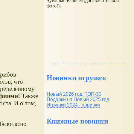
Sylvanian Families (добавляйте свои
фото!):
грибов
Новинки игрушек
олов, что
пределенному
Новый 2026 год, ТОП-30
афиями!
Также
Подарки на Новый 2025 год
ста. И о том,
Игрушки 2024 - новинки
Книжные новинки
 безопасно