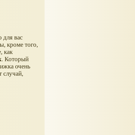
 для вас
ы, кроме того,
, как
к
. Который
нижка очень
 случай,