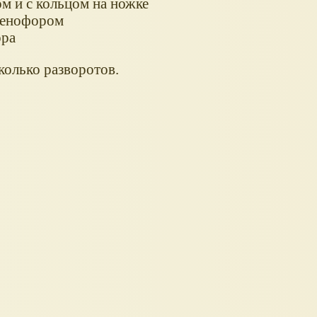
м и с кольцом на ножке
менофором
ора
колько разворотов.