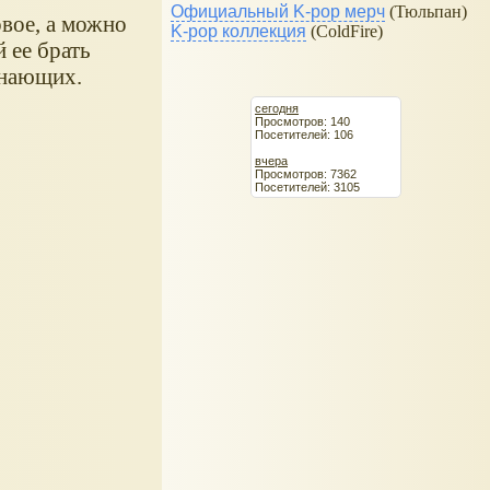
Официальный K-pop мерч
(Тюльпан)
овое, а можно
K-pop коллекция
(ColdFire)
й ее брать
инающих.
сегодня
Просмотров: 140
Посетителей: 106
вчера
Просмотров: 7362
Посетителей: 3105