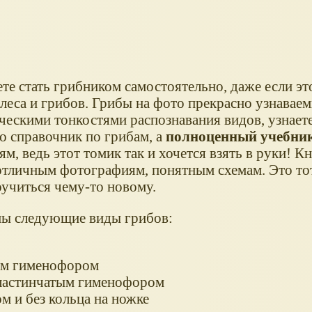
те стать грибником самостоятельно, даже если это
 леса и грибов. Грибы на фото прекрасно узнаваем
ическими тонкостями распознавания видов, узнаете
то справочник по грибам, а
полноценный учебни
м, ведь этот томик так и хочется взять в руки! К
 отличным фотографиям, понятным схемам. Это тот
оучиться чему-то новому.
ны следующие виды грибов:
ым гименофором
пластинчатым гименофором
 и без кольца на ножке