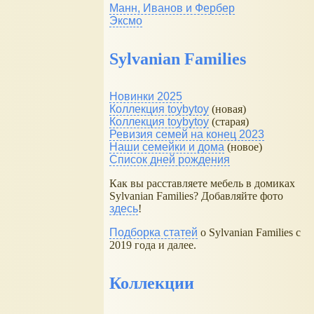
Манн, Иванов и Фербер
Эксмо
Sylvanian Families
Новинки 2025
Коллекция toybytoy
(новая)
Коллекция toybytoy
(старая)
Ревизия семей на конец 2023
Наши семейки и дома
(новое)
Список дней рождения
Как вы расставляете мебель в домиках
Sylvanian Families? Добавляйте фото
здесь
!
Подборка статей
о Sylvanian Families с
2019 года и далее.
Коллекции