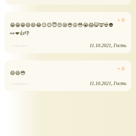
😁😁😁😄😆😂😉😊😇😍😪😎😜😳😭😱😺👿💀👽
👀💋👍👎
11.10.2021
Гость
ответить
😄😆😳
11.10.2021
Гость
ответить