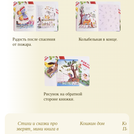
Радость после спасения
Колыбельная в конце.
от пожара.
Рисунок на обратной
стороне книжки.
Стихи и сказки про
Кошкин дом
Книги
зверят, мини книга в
Пола