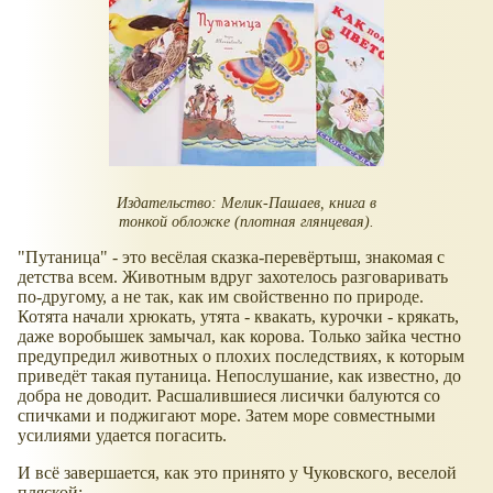
Издательство: Мелик-Пашаев, книга в
тонкой обложке (плотная глянцевая).
"Путаница" - это весёлая сказка-перевёртыш, знакомая с
детства всем. Животным вдруг захотелось разговаривать
по-другому, а не так, как им свойственно по природе.
Котята начали хрюкать, утята - квакать, курочки - крякать,
даже воробышек замычал, как корова. Только зайка честно
предупредил животных о плохих последствиях, к которым
приведёт такая путаница. Непослушание, как известно, до
добра не доводит. Расшалившиеся лисички балуются со
спичками и поджигают море. Затем море совместными
усилиями удается погасить.
И всё завершается, как это принято у Чуковского, веселой
пляской: