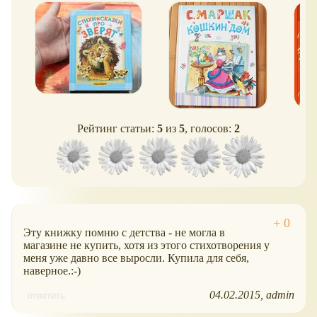
твёрдой обложке
кур
Рейтинг статьи:
5
из
5
, голосов:
2
Эту книжку помню с детства - не могла в
магазине не купить, хотя из этого стихотворения у
меня уже давно все выросли. Купила для себя,
наверное.:-)
04.02.2015
admin
ответить