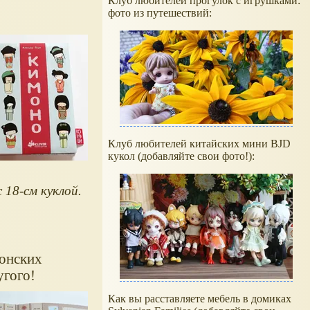
Клуб любителей прогулок с игрушками:
фото из путешествий:
Клуб любителей китайских мини BJD
кукол (добавляйте свои фото!):
 18-см куклой.
понских
угого!
Как вы расставляете мебель в домиках