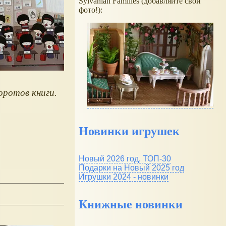
Sylvanian Families (добавляйте свои
фото!):
оротов книги.
Новинки игрушек
Новый 2026 год, ТОП-30
Подарки на Новый 2025 год
Игрушки 2024 - новинки
Книжные новинки