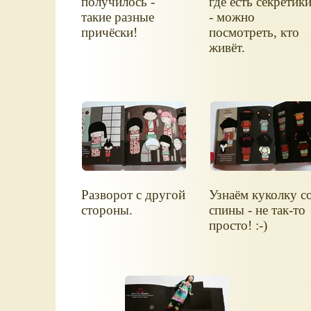
получилось -
где есть секретик
такие разные
- можно
причёски!
посмотреть, кто
живёт.
Разворот с другой
Узнаём куколку с
стороны.
спины - не так-то
просто! :-)