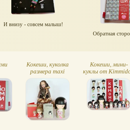
И внизу - совсем малыш!
Обратная сторо
Юми
Кокеши, куколка
Кокеши, мини-
размера maxi
куклы от Kimmido