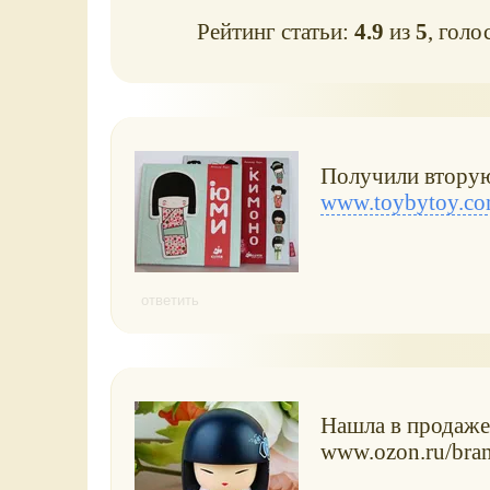
Рейтинг статьи:
4.9
из
5
, голо
Получили втору
www.toybytoy.c
ответить
Нашла в продаже
www.ozon.ru/bra