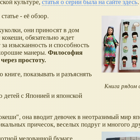
нской культуре,
статья о серии была на сайте здесь
.
статье - её обзор.
куколки, они приносят в дом
с кокеши, обязательно ждет
т за изысканность и способность
 хорошие манеры.
Философия
через простоту.
о книге, показывать и разъяснять
Книга рядом с
о детей с Японией и японской
"Кокеши", она вводит девочек в неотразимый мир я
икальных причесок, веселых подруг и многого др
лотной мелованной бумаге,