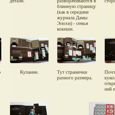
и
детали.
разворачиваются в
стор
блинную страницу
(как в середине
журнала Дамы
Эпохи) - семья
кокеши.
о
Купание.
Тут странички
Почт
разного размера.
куко
откр
ней 