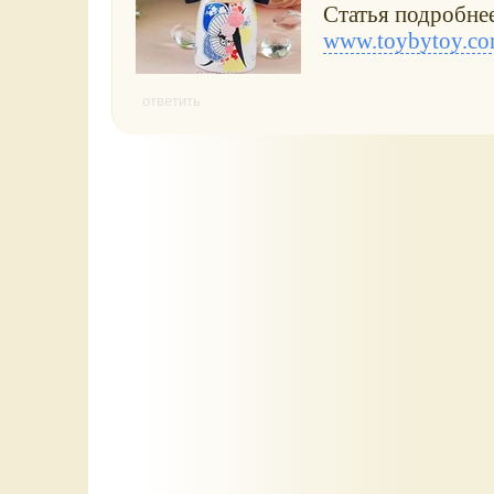
Статья подробнее
www.toybytoy.co
ответить