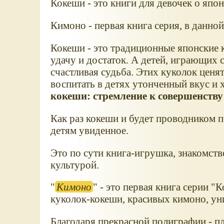
Кокеши - это книги для девочек о япо
Кимоно - первая книга серия, в данной 
Кокеши - это традиционные японские 
удачу и достаток. А детей, играющих 
счастливая судьба. Этих куколок ценя
воспитать в детях утонченный вкус и
кокеши: стремление к совершенству 
Как раз кокеши и будет проводником п
детям увиденное.
Это по сути книга-игрушка, знакомств
культурой.
"
Кимоно
" - это первая книга серии 
куколок-кокеши, красивых кимоно, ун
Благодаря прекрасной полиграфии - п