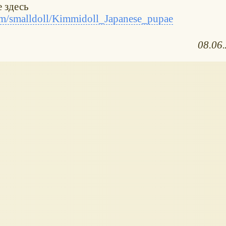
 здесь
m/smalldoll/Kimmidoll_Japanese_pupae
08.06