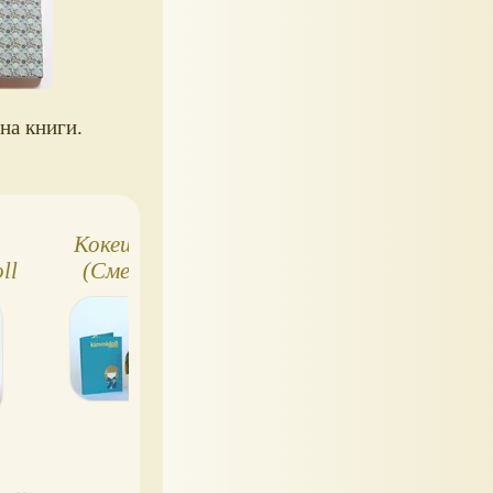
на книги.
Кокеши - Эмико
Kimmidoll -
ll
(Смех), и Юна
японские куколки
(Спокойствие)
кокеши