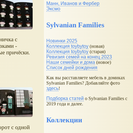
Манн, Иванов и Фербер
Эксмо
Sylvanian Families
ничка с
Новинки 2025
зками -
Коллекция toybytoy
(новая)
Коллекция toybytoy
(старая)
ые причёски.
Ревизия семей на конец 2023
Наши семейки и дома
(новое)
Список дней рождения
Как вы расставляете мебель в домиках
Sylvanian Families? Добавляйте фото
здесь
!
Подборка статей
о Sylvanian Families с
2019 года и далее.
Коллекции
орот с одной