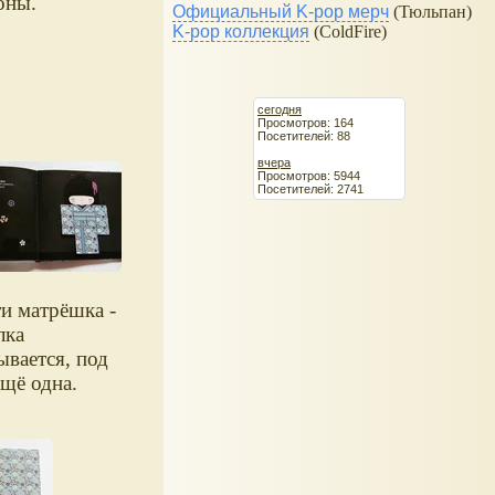
оны.
Официальный K-pop мерч
(Тюльпан)
K-pop коллекция
(ColdFire)
сегодня
Просмотров: 164
Посетителей: 88
вчера
Просмотров: 5944
Посетителей: 2741
и матрёшка -
лка
ывается, под
ещё одна.