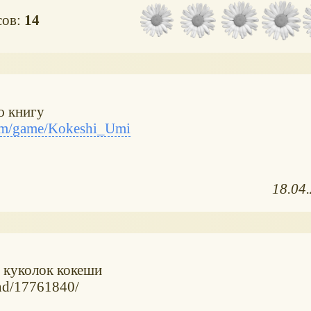
сов:
14
ю книгу
om/game/Kokeshi_Umi
18.04
 куколок кокеши
nd/17761840/