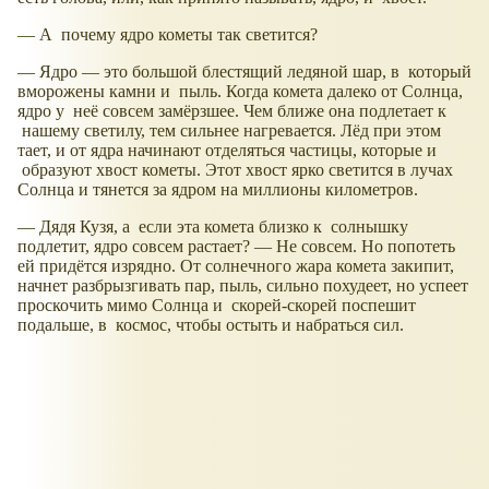
— А почему ядро кометы так светится?
— Ядро — это большой блестящий ледяной шар, в который
вморожены камни и пыль. Когда комета далеко от Солнца,
ядро у неё совсем замёрзшее. Чем ближе она подлетает к
нашему светилу, тем сильнее нагревается. Лёд при этом
тает, и от ядра начинают отделяться частицы, которые и
образуют хвост кометы. Этот хвост ярко светится в лучах
Солнца и тянется за ядром на миллионы километров.
— Дядя Кузя, а если эта комета близко к солнышку
подлетит, ядро совсем растает? — Не совсем. Но попотеть
ей придётся изрядно. От солнечного жара комета закипит,
начнет разбрызгивать пар, пыль, сильно похудеет, но успеет
проскочить мимо Солнца и скорей-скорей поспешит
подальше, в космос, чтобы остыть и набраться сил.