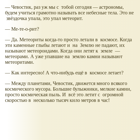
— Чевостик, раз уж мы с тобой сегодня — астрономы,
будем учиться грамотно называть все небесные тела. Это не
звёздочка упала, это упал метеорит.
— Ме-те-о-рит?
— Да. Метеориты когда-то просто летали в космосе. Когда
эти каменные глыбы летают и на Землю не падают, их
называют метеороидами. Когда они летят к земле —
метеорами. А уже упавшие на землю камни называют
метеоритами.
— Как интересно! А что-нибудь ещё в космосе летает?
— Между планетами, Чевостик, движется много всякого
космического мусора. Большие булыжники, мелкие камни,
просто космическая пыль. И всё это летит с огромной
скоростью в несколько тысяч кило метров в час!