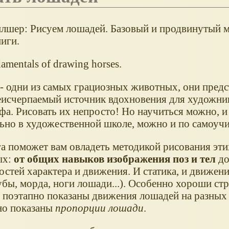
лшер: Рисуем лошадей. Базовый и продвинутый 
иги.
amentals of drawing horses.
- одни из самых грациозных животных, они пред
еисчерпаемый источник вдохновения для художни
фа. Рисовать их непросто! Но научиться можно, и
льно в художественной школе, можно и по самоуч
га поможет вам овладеть методикой рисования эт
х:
от общих навыков изображения поз и тел
до
стей характера и движения. И статика, и движени
зубы, морда, ноги лошади...). Особенно хороши ст
 поэтапно показаны движения лошадей на разных
о показаны
пропорции лошади
.