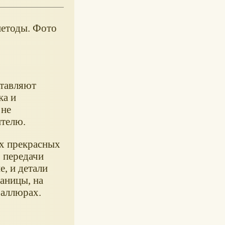
методы. Фото
ставляют
ка и
 не
ителю.
их прекрасных
 передачи
е, и детали
раницы, на
 аллюрах.