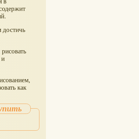
м в
 содержит
ий.
м достичь
 рисовать
 и
исованием,
овать как