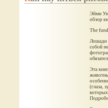
Эйми Уи
обзор кн
The fund
Лошади 
собой н
фотогра
обязате
Эта кни
животны
особенно
(глаза, 
которых
Подробн