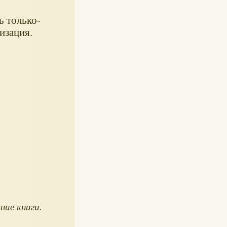
ь только-
изация.
ие книги.