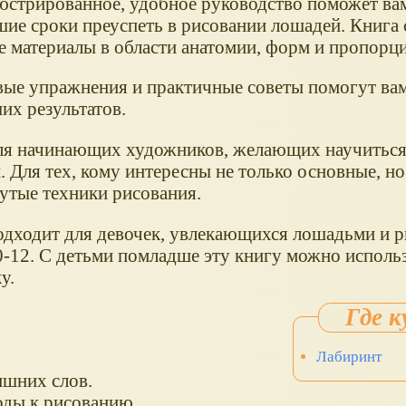
юстрированное, удобное руководство поможет ва
шие сроки преуспеть в рисовании лошадей. Книга
е материалы в области анатомии, форм и пропорц
ые упражнения и практичные советы помогут ва
их результатов.
ля начинающих художников, желающих научиться
 Для тех, кому интересны не только основные, но
утые техники рисования.
одходит для девочек, увлекающихся лошадьми и р
0-12. С детьми помладше эту книгу можно использ
у.
Лабиринт
ишних слов.
оды к рисованию.