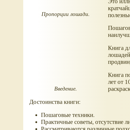
Это илл
кратчай
Пропорции лошади.
полезны
Пошагов
наилучш
Книга д
лошадей.
продвин
Книга п
лет от 1
раскраск
Введение.
Достоинства книги:
Пошаговые техники.
Практичные советы, отсутствие л
Рассматриваются различные подх