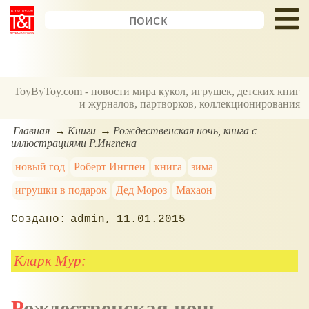
ToyByToy.com - новости мира кукол, игрушек, детских книг
и журналов, партворков, коллекционирования
Главная
Книги
Рождественская ночь, книга с
иллюстрациями Р.Ингпена
новый год
Роберт Ингпен
книга
зима
игрушки в подарок
Дед Мороз
Махаон
admin
11.01.2015
Кларк Мур:
Рождественская ночь