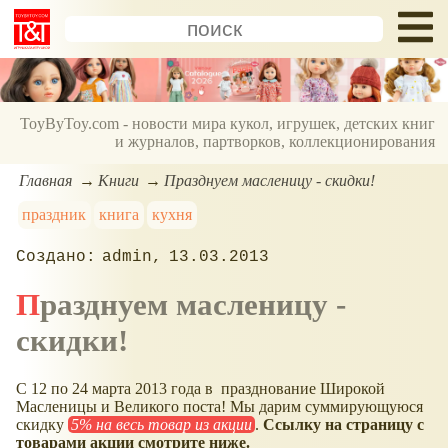
ToyByToy.com - новости мира кукол, игрушек, детских книг
и журналов, партворков, коллекционирования
Главная
Книги
Празднуем масленицу - скидки!
праздник
книга
кухня
admin
13.03.2013
Празднуем масленицу -
скидки!
С 12 по 24 марта 2013 года в празднование Широкой
Масленицы и Великого поста! Мы дарим суммирующуюся
скидку
5% на весь товар из акции
.
Ссылку на страницу с
товарами акции смотрите ниже.