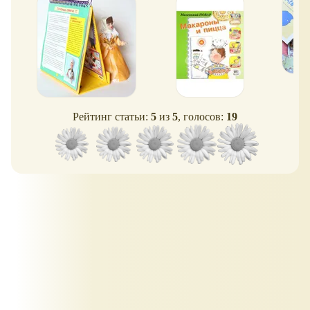
Рейтинг статьи:
5
из
5
, голосов:
19