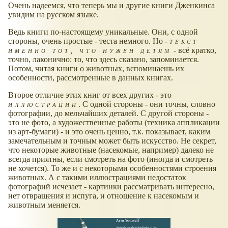
Очень надеемся, что теперь мы и другие книги Дженкинса
увидим на русском языке.
Ведь книги по-настоящему уникальные. Они, с одной
стороны, очень простые - теста немного. Но -
текст
именно тот, что нужен детям
- всё кратко,
точно, лаконично: то, что здесь сказано, запоминается.
Потом, читая книги о животных, вспоминаешь их
особенности, рассмотренные в данных книгах.
Второе отличие этих книг от всех других - это
иллюстрации
. С одной стороны - они точны, словно
фотографии, до мельчайших деталей. С другой стороны -
это не фото, а художественные работы (техника аппликации
из арт-бумаги) - и это очень ценно, т.к. показывает, каким
замечательным и точным может быть искусство. Не секрет,
что некоторые животные (насекомые, например) далеко не
всегда приятны, если смотреть на фото (иногда и смотреть
не хочется). То же и с некоторыми особенностями строения
животных. А с такими иллюстрациями недостаток
фотографий исчезает - картинки рассматривать интересно,
нет отвращения и испуга, и отношение к насекомым и
животным меняется.