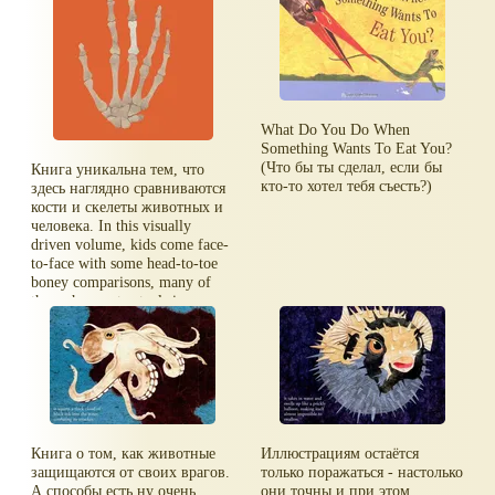
What Do You Do When
Something Wants To Eat You?
(Что бы ты сделал, если бы
Книга уникальна тем, что
кто-то хотел тебя съесть?)
здесь наглядно сравниваются
кости и скелеты животных и
человека. In this visually
driven volume, kids come face-
to-face with some head-to-toe
boney comparisons, many of
them shown at actual size.
Книга о том, как животные
Иллюстрациям остаётся
защищаются от своих врагов.
только поражаться - настолько
А способы есть ну очень
они точны и при этом