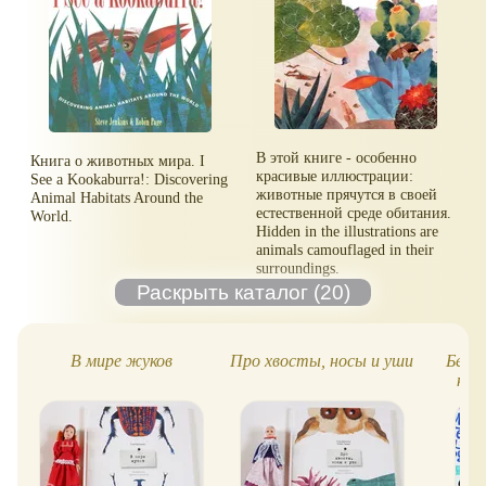
В этой книге - особенно
Книга о животных мира. I
красивые иллюстрации:
See a Kookaburra!: Discovering
животные прячутся в своей
Animal Habitats Around the
естественной среде обитания.
World.
Hidden in the illustrations are
animals camouflaged in their
surroundings.
В мире жуков
Про хвосты, носы и уши
Без у
кни