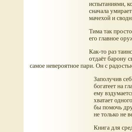
испытаниями, ко
сначала умирает 
мачехой и сводн
Тима так просто
его главное ору
Как-то раз таин
отдаёт барону с
самое невероятное пари. Он с радость
Заполучив себ
богатеет на гл
ему вздумаетс
хватает одного
бы помочь дру
не только не 
Книга для сре