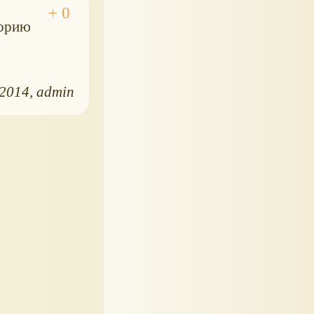
торию
.2014
admin