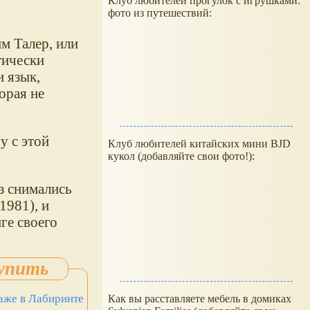
Клуб любителей прогулок с игрушками:
фото из путешествий:
м Талер, или
тически
и язык,
торая не
у с этой
Клуб любителей китайских мини BJD
кукол (добавляйте свои фото!):
аз снимались
1981), и
ге своего
аже в Лабиринте
Как вы расставляете мебель в домиках