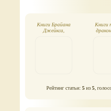
Книги Брайана
Книги 
Джейкса,
драко
сказочная
фантастика. Цикл
"Рэдволл"
Рейтинг статьи:
5
из
5
, голос