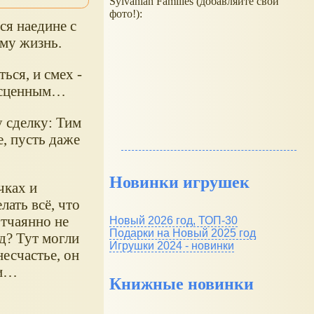
Sylvanian Families (добавляйте свои
фото!):
ся наедине с
ему жизнь.
ься, и смех -
бесценным…
у сделку: Тим
е, пусть даже
Новинки игрушек
чках и
лать всё, что
отчаянно не
Новый 2026 год, ТОП-30
Подарки на Новый 2025 год
ад? Тут могли
Игрушки 2024 - новинки
есчастье, он
ри…
Книжные новинки