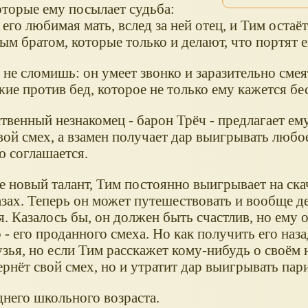
торые ему посылает судьба:
его любимая мать, вслед за ней отец, и Тим остаёт
ым братом, которые только и делают, что портят 
 не сломишь: он умеет звонко и заразительно смеят
жие против бед, которое не только ему кажется 
ственный незнакомец - барон Трёч - предлагает ем
вой смех, а взамен получает дар выигрывать любо
ю соглашается.
е новый талант, Тим постоянно выигрывает на ска
азах. Теперь он может путешествовать и вообще де
я. Казалось бы, он должен быть счастлив, но ему 
 - его проданного смеха. Но как получить его наз
зья, но если Тим расскажет кому-нибудь о своём н
вернёт свой смех, но и утратит дар выигрывать па
днего школьного возраста.