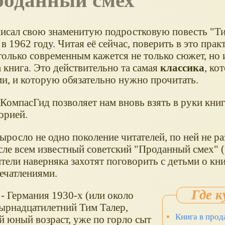
Проданный смех
сал свою знаменитую подростковую повесть "Ти
 1962 году. Читая её сейчас, поверить в это прак
только современным кажется не только сюжет, но 
 книга. Это действительно та самая
классика
, ко
ами, и которую обязательно нужно прочитать.
КомпасГид позволяет нам вновь взять в руки книг
орией.
ыросло не одно поколение читателей, по ней не р
сле всем известный советский "Проданный смех" (
ели наверняка захотят поговорить с детьми о кни
ечатлениями.
- Германия 1930-х (или около
тырнадцатилетний Тим Талер,
Книга в прод
й юный возраст, уже по горло сыт