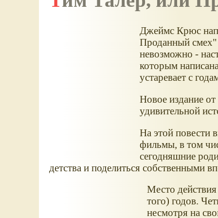
Тим Талер, или 
Джеймс Крюс напи
Проданный смех" в
невозможно - нас
которым написана
устаревает с год
Новое издание от 
удивительной ист
На этой повести в
фильмы, в том чи
сегодняшние родит
детства и поделиться собственными вп
Место действия 
того) годов. Че
несмотря на сво