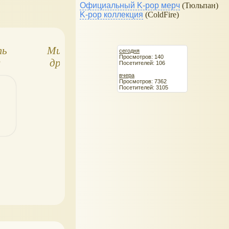
Официальный K-pop мерч
(Тюльпан)
K-pop коллекция
(ColdFire)
ть
Мифологическое
Стихи и сказки п
сегодня
Просмотров: 140
л
драконоведение
зверят, мини кни
Посетителей: 106
в твёрдой облож
вчера
Просмотров: 7362
Посетителей: 3105