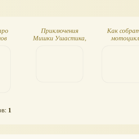
про
Приключения
Как собра
нов
Мишки Ушастика,
мотоцик
обзор
ов:
1