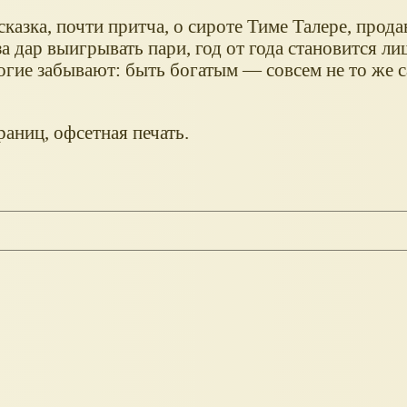
казка, почти притча, о сироте Тиме Талере, прод
за дар выигрывать пари, год от года становится ли
ногие забывают: быть богатым — совсем не то же с
раниц, офсетная печать.