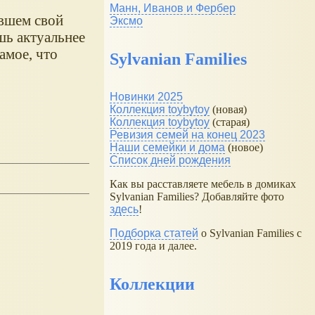
Манн, Иванов и Фербер
авшем свой
Эксмо
шь актуальнее
амое, что
Sylvanian Families
Новинки 2025
Коллекция toybytoy
(новая)
Коллекция toybytoy
(старая)
Ревизия семей на конец 2023
Наши семейки и дома
(новое)
Список дней рождения
Как вы расставляете мебель в домиках
Sylvanian Families? Добавляйте фото
здесь
!
Подборка статей
о Sylvanian Families с
2019 года и далее.
Коллекции