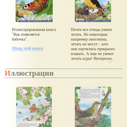
Иллюстрированная книга
Почти все птицы умеют
"Как появляется
летать. Но некоторые,
бабочка".
например пингвины,
летать не могут - зато
Обзор этой книги
.
они научились прекрасно
плавать. А еще не умеют
летать куры! Интересно,
как появляются птицы?
Иллюстрации
Обзор этой книги
.