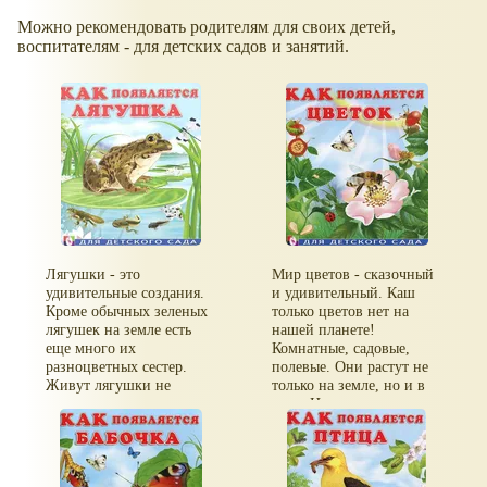
Можно рекомендовать родителям для своих детей,
воспитателям - для детских садов и занятий.
Лягушки - это
Мир цветов - сказочный
удивительные создания.
и удивительный. Каш
Кроме обычных зеленых
только цветов нет на
лягушек на земле есть
нашей планете!
еще много их
Комнатные, садовые,
разноцветных сестер.
полевые. Они растут не
Живут лягушки не
только на земле, но и в
только в воде, но и на
воде. Цветы украшают
суше. Именно от места
наши дома, лечат, кормят
жительства зависит их
нас. Как же они
окраска. Как же
появляются?
появляются лягушки?