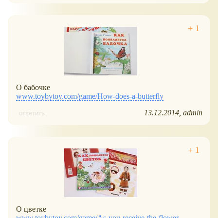
О бабочке
www.toybytoy.com/game/How-does-a-butterfly
13.12.2014
admin
ответить
О цветке
www.toybytoy.com/game/As-you-receive-the-flower