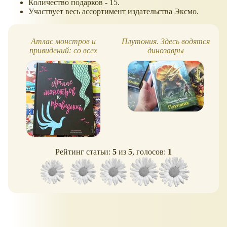
Количество подарков - 15.
Участвует весь ассортимент издательства Эксмо.
Атлас монстров и
Плутония. Здесь водятся
привидений: со всех
динозавры
концов света!
Рейтинг статьи:
5
из
5
, голосов:
1