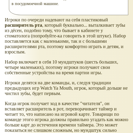
в посудомоечной машине.
Игроки по очереди надевают на себя пластиковый
расширитель рта
, который буквально... выталкивает зубы
из дёсен, подобно тому, что бывает в кабинете у
стоматолога (попробуйте-ка говорить в этой штуке). Набор
поставляется как с маленькими, так и с большими
расширителями рта, поэтому комфортно играть и детям, и
взрослым.
Набор включает в себя 10 мундштуков (шесть больших,
четыре маленьких), поэтому игроки получают свои
собственные устройства на время партии игры.
Игроки делятся на две команды, и, следуя традиции
предыдущих игр Watch Ya Mouth, игрок, который дольше не
чистил зубы, будет первым.
Когда игрок получает ход в качестве "читателя", он
вставляет расширитель в рот, переворачивает таймер и
читает то, что написано на игровой карте. Товарищи по
команде этого игрока должны правильно угадать как можно
больше карт до истечения времени таймера. Это может
показаться не слишком сложным, но мундштук сильно