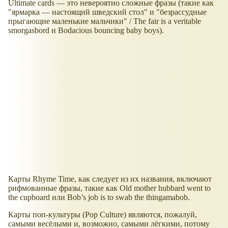
Ultimate cards — это невероятно сложные фразы (такие как
"ярмарка — настоящий шведский стол" и "безрассудные
прыгающие маленькие мальчики" / The fair is a veritable
smorgasbord и Bodacious bouncing baby boys).
Карты Rhyme Time, как следует из их названия, включают
рифмованные фразы, такие как Old mother hubbard went to
the cupboard или Bob’s job is to swab the thingamabob.
Карты поп-культуры (Pop Culture) являются, пожалуй,
самыми весёлыми и, возможно, самыми лёгкими, потому