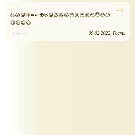
👍😭👿👎💋👀👽💀👿😺😱😭😳😜😎😪😍😇😊😉
😂😆😁😄
09.02.2022
Гость
ответить