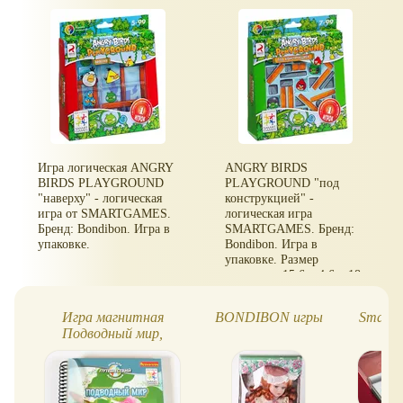
Игра логическая ANGRY
ANGRY BIRDS
BIRDS PLAYGROUND
PLAYGROUND "под
"наверху" - логическая
конструкцией" -
игра от SMARTGAMES.
логическая игра
Бренд: Bondibon. Игра в
SMARTGAMES. Бренд:
упаковке.
Bondibon. Игра в
упаковке. Размер
упаковки: 15,6 х 4,6 х 18
см.
Игра магнитная
BONDIBON игры
Smart 
Подводный мир,
р
Bondibon, Smart Games
ассор