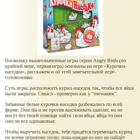
Поскольку вышеозначенные игры серии Angry Birds (по
крайней мере, первая игра) основаны на игре
Курочки-
наседки
, расскажем и об этой замечательной игре-
головоломке.
Суть игры: расположить куриц-наседок так, чтобы все яйца
были закрыты. Смысл - примерно как у "пятнашек".
Забавные белые курочки-наседки разбежались по всей
ферме. Они бы и не против высиживать цыплят, но не
могут без твоей помощи найти свои яйца: яйца-то они
снесли все одинаковые.
Чтобы выручить наседок, тебе придётся перемещать куриц
по всему игровому полю, пока каждая из них не найдёт