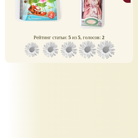
Рейтинг статьи:
5
из
5
, голосов:
2