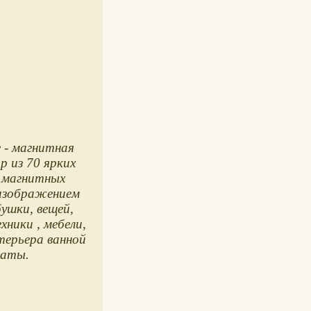
 - магнитная
р из 70 ярких
 магнитных
 изображением
бушки, вещей,
хники , мебели,
терьера ванной
наты.