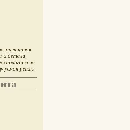
ая магнитная
а и детали,
асполагаем на
му усмотрению.
нита