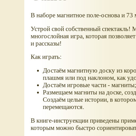
В наборе магнитное поле-основа и 73 
Устрой свой собственный спектакль! М
многослойная игра, которая позволяе
и рассказы!
Как играть:
Достаём магнитную доску из коро
плашмя или под наклоном, как уд
Достаём игровые части - магниты
Размещаем магниты на доске, соз
Создаём целые истории, в которо
перемещаются.
В книге-инструекции приведены прим
которым можно быстро сориентироват