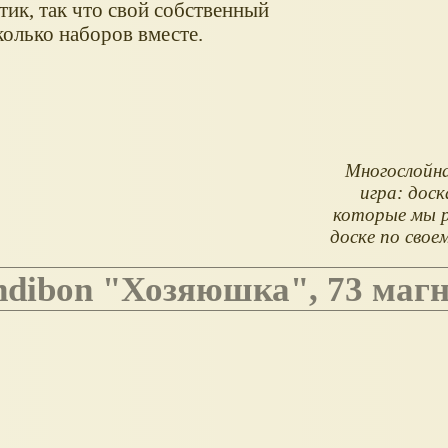
ик, так что свой собственный
колько наборов вместе.
.
Многослойн
игра: доск
которые мы р
доске по свое
ndibon "Хозяюшка", 73 маг