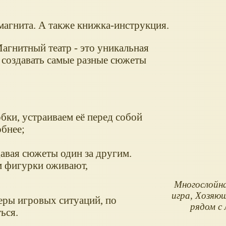
магнита. А также книжка-инструкция.
агнитный театр - это уникальная
т создавать самые разные сюжеты
бки, устраиваем её перед собой
обнее;
;
давая сюжеты один за другим.
м фигурки оживают,
Многослойн
игра, Хозяюш
еры игровых ситуаций, по
рядом с 
ься.