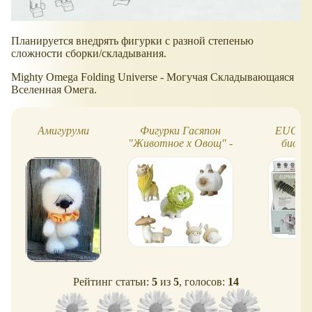
Планируется внедрять фигурки с разной степенью
сложности сборки/складывания.
Mighty Omega Folding Universe - Могучая Складывающаяся
Вселенная Омега.
Амигуруми
Фигурки Гасяпон
EUGY. 
"Животное х Овощ" -
биора
креативно и смешно!
ка
Рейтинг статьи:
5
из
5
, голосов:
14