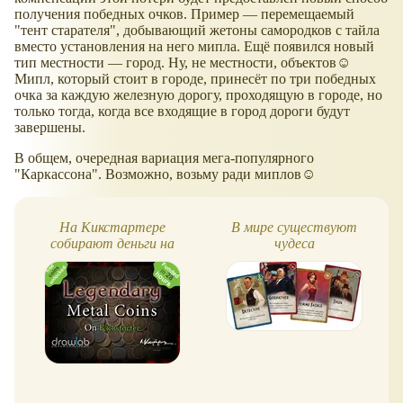
получения победных очков. Пример — перемещаемый
"тент старателя", добывающий жетоны самородков с тайла
вместо установления на него мипла. Ещё появился новый
тип местности — город. Ну, не местности, объектов☺
Мипл, который стоит в городе, принесёт по три победных
очка за каждую железную дорогу, проходящую в городе, но
только тогда, когда все входящие в город дороги будут
завершены.
В общем, очередная вариация мега-популярного
"Каркассона". Возможно, возьму ради миплов☺
На Кикстартере
В мире существуют
собирают деньги на
чудеса
выпуск денег