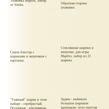
Упаковка Марблс, набор
Обратная сторона
от Simba.
упаковки.
Стеклянные шарики в
мешочке, для игры
Сняли блистер с
Марблз, набор из 21
шариками и мешочком с
шарика.
картонки.
Задача - выбивать
"Главный" шарик в этом
большим шариком
наборе - серебристый.
маленькие, игра простая
Остальные - прозрачные.