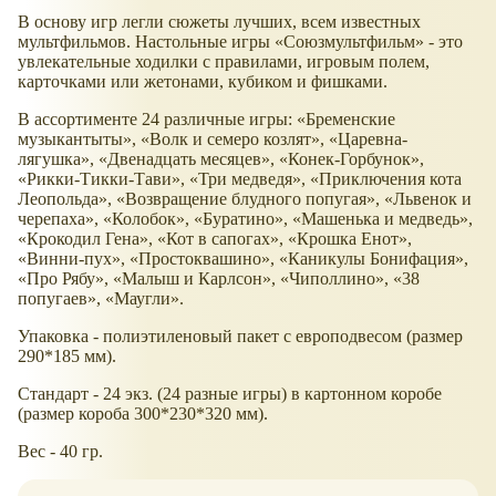
В основу игр легли сюжеты лучших, всем известных
мультфильмов. Настольные игры «Союзмультфильм» - это
увлекательные ходилки с правилами, игровым полем,
карточками или жетонами, кубиком и фишками.
В ассортименте 24 различные игры: «Бременские
музыкантыты», «Волк и семеро козлят», «Царевна-
лягушка», «Двенадцать месяцев», «Конек-Горбунок»,
«Рикки-Тикки-Тави», «Три медведя», «Приключения кота
Леопольда», «Возвращение блудного попугая», «Львенок и
черепаха», «Колобок», «Буратино», «Машенька и медведь»,
«Крокодил Гена», «Кот в сапогах», «Крошка Енот»,
«Винни-пух», «Простоквашино», «Каникулы Бонифация»,
«Про Рябу», «Малыш и Карлсон», «Чиполлино», «38
попугаев», «Маугли».
Упаковка - полиэтиленовый пакет с европодвесом (размер
290*185 мм).
Стандарт - 24 экз. (24 разные игры) в картонном коробе
(размер короба 300*230*320 мм).
Вес - 40 гр.