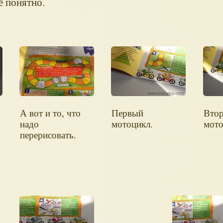
ё понятно.
А вот и то, что
Первый
Вто
надо
мотоцикл.
мото
перерисовать.