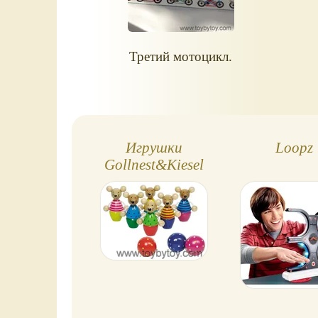
финиша. Если
выпадает большее
число, чем
Третий мотоцикл.
нужно, надо
проехать
клетчатый
флажок и начать
всё сначала.
Игрушки
Loopz
Gollnest&Kiesel
(Германия)