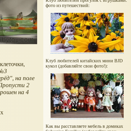
Клуб любителей прогулок с игрушками:
фото из путешествий:
Клуб любителей китайских мини BJD
клеточки,
кукол (добавляйте свои фото!):
 №3
рёд", на поле
 Пропусти 2
брошен на 4
их
Как вы расставляете мебель в домиках