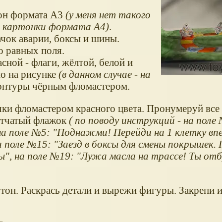
тон формата А3
(у меня нет такого
ве картонки формата А4)
.
ачок аварии, боксы и шины.
о равных поля.
сной - флаги, жёлтой, белой и
но на рисунке
(в данном случае - на
контуры чёрным фломастером.
ки фломастером красного цвета. Пронумеруй все 
етчатый флажок
( по поводу инструкций - на поле
а поле №5: "Поднажми! Перейди на 1 клетку впе
 поле №15: "Заезд в боксы для смены покрышек.
сы", на поле №19: "Лужа масла на трассе! Ты от
тон. Раскрась детали и вырежи фигуры. Закрепи 