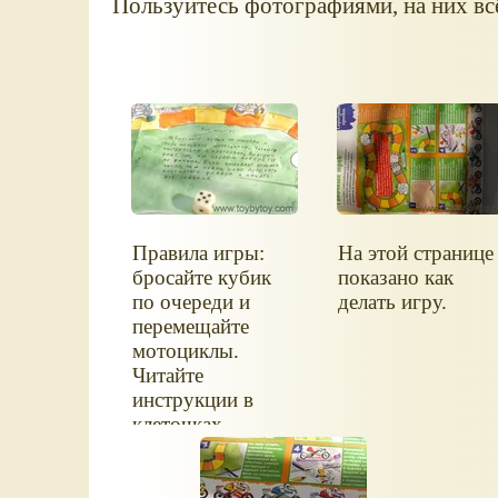
Пользуйтесь фотографиями, на них вс
Правила игры:
На этой странице
бросайте кубик
показано как
по очереди и
делать игру.
перемещайте
мотоциклы.
Читайте
инструкции в
клеточках.
Выигрывает тот,
кто первым
доберётся до