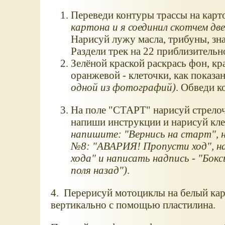
Переведи контуры трассы на кар
картона и я соединил скотчем д
Нарисуй лужу масла, трибуны, зн
Раздели трек на 22 приблизительн
Зелёной краской раскрась фон, кра
оранжевой - клеточки, как показа
одной из фотографий)
. Обведи 
На поле "СТАРТ" нарисуй стрелоч
напиши инструкции и нарисуй кл
напишите: "Вернись на старт", н
№8: "АВАРИЯ! Пропусти ход", на
хода" и написать надпись - "Бок
поля назад")
.
4. Перерисуй мотоциклы на белый кар
вертикально с помощью пластилина.