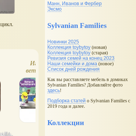
Манн, Иванов и Фербер
Эксмо
цикл.
Sylvanian Families
Новинки 2025
Коллекция toybytoy
(новая)
Коллекция toybytoy
(старая)
Ревизия семей на конец 2023
Играем в
Настольная игра
Наши семейки и дома
(новое)
Список дней рождения
ветеринара
ходилка с
натуральными
Как вы расставляете мебель в домиках
самоцветами
Sylvanian Families? Добавляйте фото
здесь
!
Богатый гном
Подборка статей
о Sylvanian Families с
2019 года и далее.
Коллекции