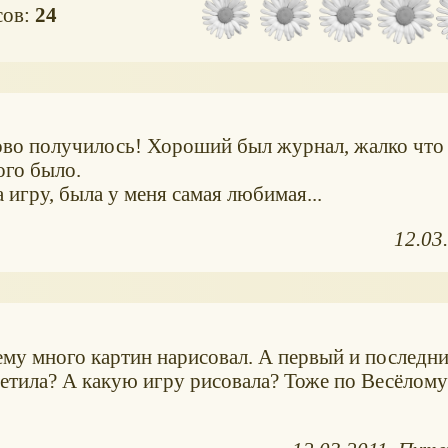
сов:
24
во получилось! Хороший был журнал, жалко что
ого было.
игру, была у меня самая любимая...
12.03
ему много картин нарисовал. А первый и последн
метила? А какую игру рисовала? Тоже по Весёлому