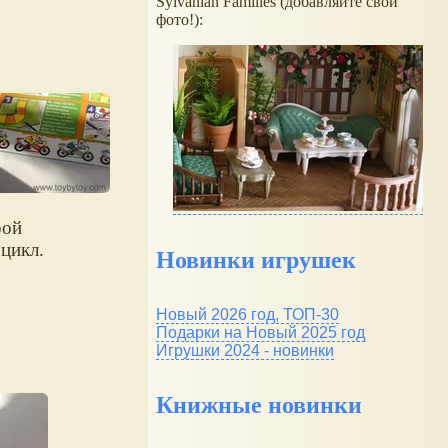
Sylvanian Families (добавляйте свои
фото!):
рой
цикл.
Новинки игрушек
Новый 2026 год, ТОП-30
Подарки на Новый 2025 год
Игрушки 2024 - новинки
Книжные новинки