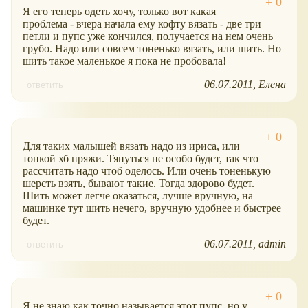
Я его теперь одеть хочу, только вот какая
проблема - вчера начала ему кофту вязать - две три
петли и пупс уже кончился, получается на нем очень
грубо. Надо или совсем тоненько вязать, или шить. Но
шить такое маленькое я пока не пробовала!
06.07.2011
Елена
ответить
Для таких малышей вязать надо из ириса, или
тонкой хб пряжи. Тянуться не особо будет, так что
рассчитать надо чтоб оделось. Или очень тоненькую
шерсть взять, бывают такие. Тогда здорово будет.
Шить может легче оказаться, лучше вручную, на
машинке тут шить нечего, вручную удобнее и быстрее
будет.
06.07.2011
admin
ответить
Я не знаю как точно называется этот пупс, но у