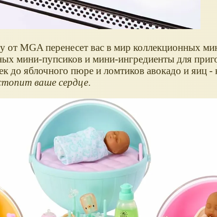
aby от MGA перенесет вас в мир коллекционных ми
ных мини-пупсиков и мини-ингредиенты для приг
ек до яблочного пюре и ломтиков авокадо и яиц -
стопит ваше сердце
.