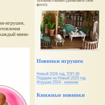
Sylvanian Families (добавляйте свои
фото!):
ни-игрушек.
отовления
 каждый мини-
Новинки игрушек
Новый 2026 год, ТОП-30
Подарки на Новый 2025 год
Игрушки 2024 - новинки
Книжные новинки