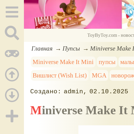
ToyByToy.com - новос
Главная
Пупсы
Miniverse Make 
Miniverse Make It Mini
пупсы
мал
Вишлист (Wish List)
MGA
новоро
admin
02.10.2025
Miniverse Make I