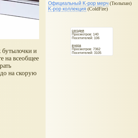
Официальный K-pop мерч
(Тюльпан)
K-pop коллекция
(ColdFire)
сегодня
Просмотров: 140
Посетителей: 106
вчера
Просмотров: 7362
к бутылочки и
Посетителей: 3105
те на всеобщее
рать
юдо на скорую