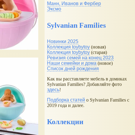
Манн, Иванов и Фербер
Эксмо
Sylvanian Families
Новинки 2025
Коллекция toybytoy
(новая)
Коллекция toybytoy
(старая)
Ревизия семей на конец 2023
Наши семейки и дома
(новое)
Список дней рождения
Как вы расставляете мебель в домиках
Sylvanian Families? Добавляйте фото
здесь
!
Подборка статей
о Sylvanian Families с
2019 года и далее.
Коллекции