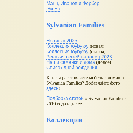
Манн, Иванов и Фербер
Эксмо
Sylvanian Families
Новинки 2025
Коллекция toybytoy
(новая)
Коллекция toybytoy
(старая)
Ревизия семей на конец 2023
Наши семейки и дома
(новое)
Список дней рождения
Как вы расставляете мебель в домиках
Sylvanian Families? Добавляйте фото
здесь
!
Подборка статей
о Sylvanian Families с
2019 года и далее.
Коллекции