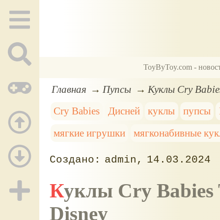
ToyByToy.com - новос
Главная
Пупсы
Куклы Cry Babie
Cry Babies
Дисней
куклы
пупсы
мягкие игрушки
мягконабивные ку
admin
14.03.2024
Куклы Cry Babies Tiny Cuddles, персонажи
Disney