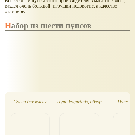
Все куклы и пупсы этого производителя в магазине здесь,
раздел очень большой, игрушки недорогие, а качество
отличное.
Набор из шести пупсов
Соска для куклы
Пупс Yogurtinis, обзор
Пупс "Lo
Bab