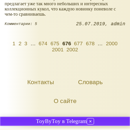
предлагает уже так много небольших и интересных
коллекционных кукол, что каждую новинку поневоле с
чем-то сравниваешь.
25.07.2019
admin
Комментарии: 5
1
2
3
…
674
675
676
677
678
…
2000
2001
2002
Контакты
Словарь
О сайте
ToyByToy в Telegram
✕