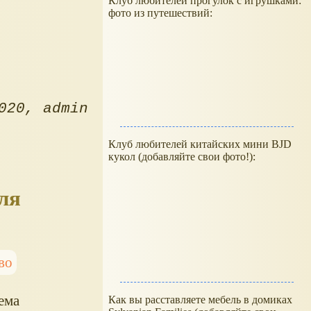
Клуб любителей прогулок с игрушками:
фото из путешествий:
020
admin
Клуб любителей китайских мини BJD
кукол (добавляйте свои фото!):
ля
во
ема
Как вы расставляете мебель в домиках