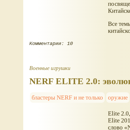
посвяще
Китайск
Все тем
китайск
Комментарии: 10
Военные игрушки
NERF ELITE 2.0: эволю
бластеры NERF и не только
оружие
Elite 2.
Elite 20
слово
N