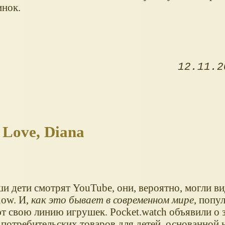
инок.
12.11.2
Love, Diana
и дети смотрят YouTube, они, вероятно, могли ви
how. И,
как это бывает в современном мире
, попу
т свою линию игрушек. Pocket.watch объявили о 
 потребительских товаров для детей, основанной