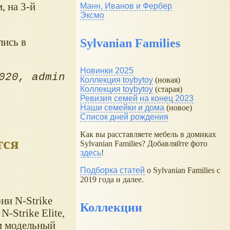
, на 3-й
Манн, Иванов и Фербер
Эксмо
лись в
Sylvanian Families
Новинки 2025
020
admin
Коллекция toybytoy
(новая)
Коллекция toybytoy
(старая)
Ревизия семей на конец 2023
Наши семейки и дома
(новое)
Список дней рождения
Как вы расставляете мебель в домиках
тся
Sylvanian Families? Добавляйте фото
здесь
!
Подборка статей
о Sylvanian Families с
2019 года и далее.
рии N-Strike
Коллекции
-Strike Elite,
им модельный