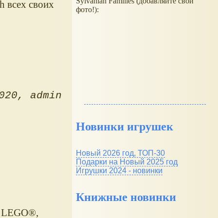
Sylvanian Families (добавляйте свои
h всех своих
фото!):
020
admin
Новинки игрушек
Новый 2026 год, ТОП-30
Подарки на Новый 2025 год
Игрушки 2024 - новинки
Книжные новинки
а LEGO®,