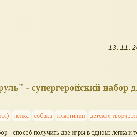
13.11.2
уль" - супергеройский набор д
ol)
лепка
собака
пластилин
детское творчест
ор - способ получить две игры в одном: лепка и т