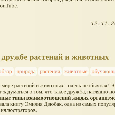
YouTube.
12.11.2
о дружбе растений и животных
обзор
природа
растения
животные
обучающи
 мире растений и животных - очень необычная! Э
т задуматься о том, что такое дружба, наглядно п
зные типы взаимоотношений живых организмо
вала книгу Эмилия Дзюбак, одна из самых попул
 иллюстраторов.