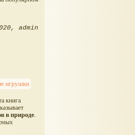
020
admin
е игрушки
та книга
оказывает
в в природе
.
ярных