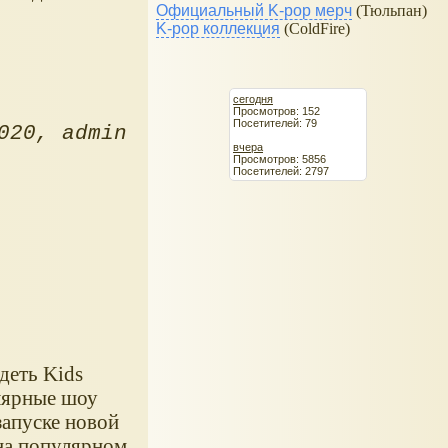
Официальный K-pop мерч
(Тюльпан)
K-pop коллекция
(ColdFire)
сегодня
Просмотров: 152
Посетителей: 79
020
admin
вчера
Просмотров: 5856
Посетителей: 2797
деть Kids
лярные шоу
запуске новой
 на популярном