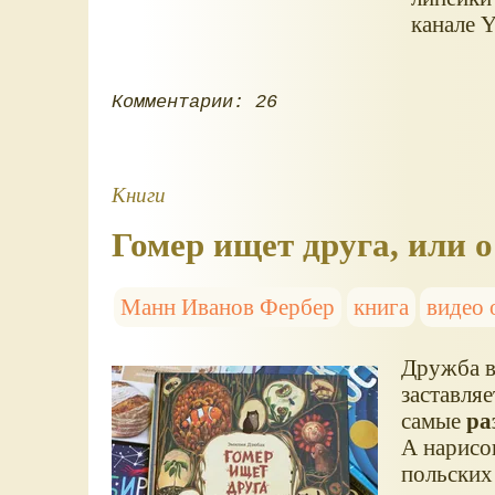
канале 
Комментарии: 26
Книги
Гомер ищет друга, или 
Манн Иванов Фербер
книга
видео 
Дружба в
заставляе
самые
ра
А нарисо
польских