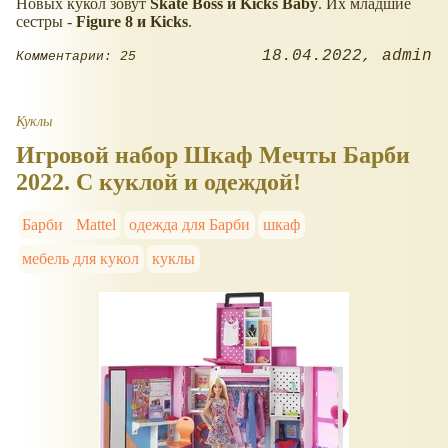
Новых кукол зовут
Skate Boss и Kicks Baby
. Их младшие
сестры -
Figure 8 и Kicks
.
18.04.2022
admin
Комментарии: 25
Куклы
Игровой набор Шкаф Мечты Барби
2022. С куклой и одеждой!
Барби
Mattel
одежда для Барби
шкаф
мебель для кукол
куклы