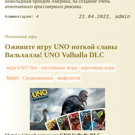
шоколадным брендом Америки, на создание очень
аппетитного кроссоверного рюкзака
.
21.04.2022
admin
Комментарии: 4
Настольные игры
Оживите игру UNO ноткой славы
Вальхалла! UNO Valhalla DLC
игра UNO Уно
настольные игры
карточные игры
Mattel
Средневековье
мифология