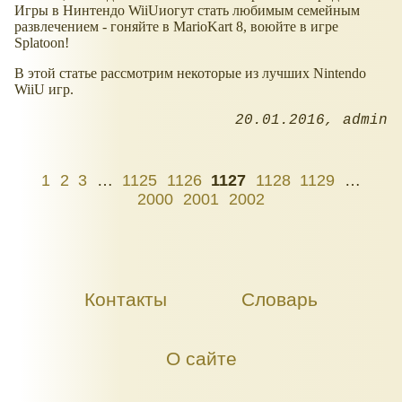
Игры в Нинтендо WiiUиогут стать любимым семейным
развлечением - гоняйте в MarioKart 8, воюйте в игре
Splatoon!
В этой статье рассмотрим некоторые из лучших Nintendo
WiiU игр.
20.01.2016
admin
1
2
3
…
1125
1126
1127
1128
1129
…
2000
2001
2002
Контакты
Словарь
О сайте