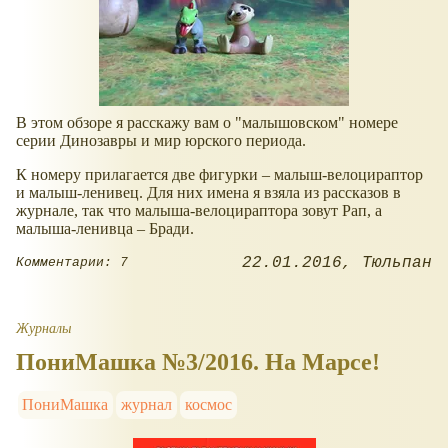
В этом обзоре я расскажу вам о "малышовском" номере
серии Динозавры и мир юрского периода.
К номеру прилагается две фигурки – малыш-велоцираптор
и малыш-ленивец. Для них имена я взяла из рассказов в
журнале, так что малыша-велоцираптора зовут Рап, а
малыша-ленивца – Бради.
22.01.2016
Тюльпан
Комментарии: 7
Журналы
ПониМашка №3/2016. На Марсе!
ПониМашка
журнал
космос